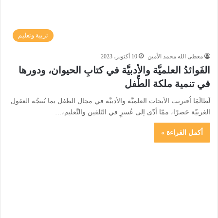
تربية وتعليم
معطى الله محمد الأمين
10 أكتوبر، 2023
الفَوائدُ العلميَّة والأدبيَّة في كتابِ الحيوان، ودورها
في تنمية ملكة الطِّفل
لَطالَمَا اُقترنت الأبحاث العلميَّة والأدبيَّة في مجال الطفل بما تُنتجُه العقول
الغربيّة حَصرًا، ممّا أدّى إلى عُسرٍ في التّلقين والتَّعليم،…
أكمل القراءة »