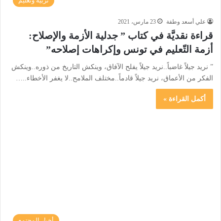
تربية وتعليم
علي أسعد وطفة
23 مارس، 2021
قراءة نقديَّة في كتاب ” جدلية الأزمة والإصلاح:
أزمة التّعليم في تونس وإكراهات إصلاحه”
” نريد جيلاً غاضباً..نريد جيلاً يفلح الآفاق، وينكش التاريخ من ذوره..وينكش
الفكر من الأعماق، نريد جيلاً قادماً..مختلف الملامح..لا يغفر الأخطاء..…
أكمل القراءة »
أخبار المجتمع