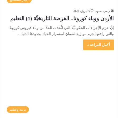
رامي سعود
5 أبريل، 2020
الأردن ووباء كورونا.. الفرصة التاريخيَّة (1) التعليم
إنَّ حزم الإجراءات الحكوميَّة التي اتُّخذت للحدِّ من وباء فيروس كورونا
والتي رافقها حزم موازية لضمان استمرار الحياة بحدودها الدنيا…
أكمل القراءة »
تربية وتعليم