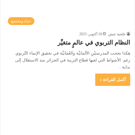
حياة ومجتمع
علجية عيش
10 أكتوبر، 2023
النظام التربوي في عالمٍ متغيِّر
هكذا نجحت المدرستيْنِ الألمانيَّة والعُمَانيَّة في تحقيق الإنماء التّربوي
رغم الأشواط التي لعبها قطاع التربية في الجزائر منذ الاستقلال إلى
بداية…
أكمل القراءة »