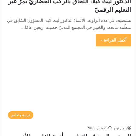
الدكتور ليث كبة: اللحاق بالركب الحضاريّ يمرّ عبر
التعليم الرقميّ
نستضيف في هذه الزاوية، الأستاذ الدكتور ليث كبة؛ المسؤول السّابق في
منظَّمة مانحة، والخبير في المجتمع المدنيّ حصيلة أربعين عامًا…
أكمل القراءة »
تربية وتعليم
يامن نوح
28 يناير، 2018