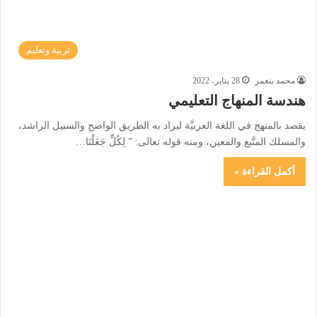
تربية وتعليم
محمد بنعمر
28 يناير، 2022
هندسة المنهاج التعليمي
يقصد بالمنهج في اللغة العربيَّة ليراد به الطريق الواضح والسبيل الراشد،
والمسلك المتَّبع والمعين، ومنه قوله تعالى: ” لِكُلٍّ جَعَلْنَا…
أكمل القراءة »