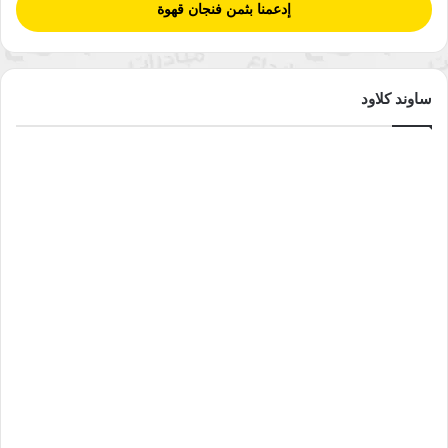
إدعمنا بثمن فنجان قهوة
ساوند كلاود