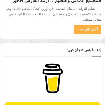
المجتمع المدنيّ والتعليم… أزمة الفارس الأخير
نشأت الدولة – بمعناها الحديث -في أوروبا كحلّ لمشكلةٍ قائمة، وهي
مشكلة الاستبداد الكنسيّ والإقطاعيّ، حيث خلقت سلطة الكنيسة في
مقابل سلطة…
أكمل القراءة »
إدعمنا بثمن فنجان قهوة