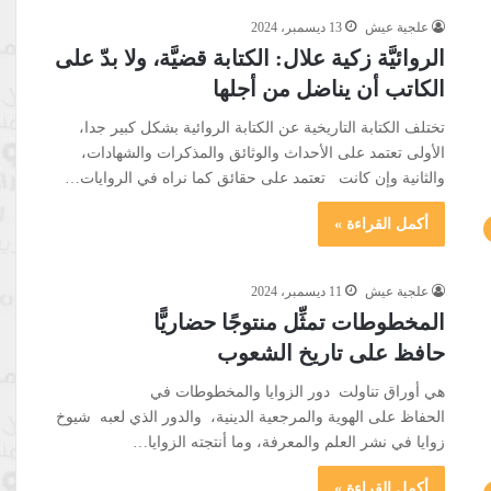
علجية عيش
13 ديسمبر، 2024
الروائيَّة زكية علال: الكتابة قضيَّة، ولا بدّ على
الكاتب أن يناضل من أجلها
تختلف الكتابة التاريخية عن الكتابة الروائية بشكل كبير جدا،
الأولى تعتمد على الأحداث والوثائق والمذكرات والشهادات،
والثانية وإن كانت تعتمد على حقائق كما نراه في الروايات…
أكمل القراءة »
علجية عيش
11 ديسمبر، 2024
المخطوطات تمثِّل منتوجًا حضاريًّا
حافظ على تاريخ الشعوب
هي أوراق تناولت دور الزوايا والمخطوطات في
الحفاظ على الهوية والمرجعية الدينية، والدور الذي لعبه شيوخ
زوايا في نشر العلم والمعرفة، وما أنتجته الزوايا…
أكمل القراءة »