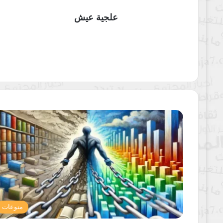
علجية عيش
منوعات