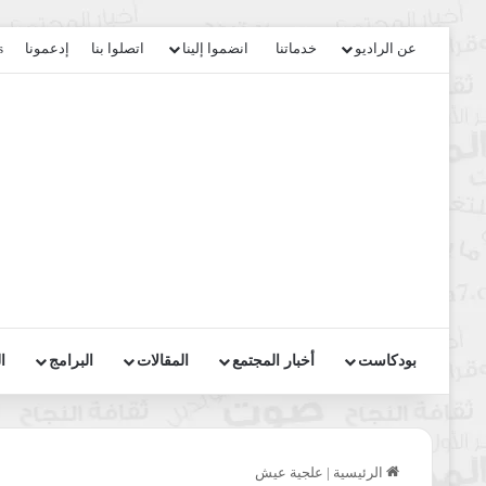
عن الراديو
خدماتنا
انضموا إلينا
اتصلوا بنا
إدعمونا
s
بودكاست
أخبار المجتمع
المقالات
البرامج
ا
الرئيسية
|
علجية عيش