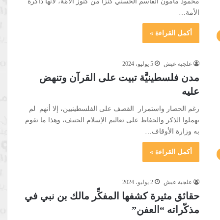
محمود مأمون القاسم الحسني كنزًا من كنوز الأمَّة، لأنَّها ذاكرة
الأمة…
أكمل القراءة »
علجية عيش
5 يوليو، 2024
مدن فلسطينيَّة تبيت على القرآن وتنهض
عليه
رغم الحصار واستمرار القصف على الفلسطينيين، إلا أنهم لم
يهملوا الذكر والحفاظ على تعاليم الإسلام الحنيف، وهذا ما تقوم
به وزارة الأوقاف…
أكمل القراءة »
علجية عيش
2 يوليو، 2024
حقائق مثيرة كشفها المفكِّر مالك بن نبي في
مذكّراته “العفن”