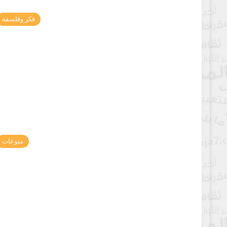
فكر وفلسفة
منوعات