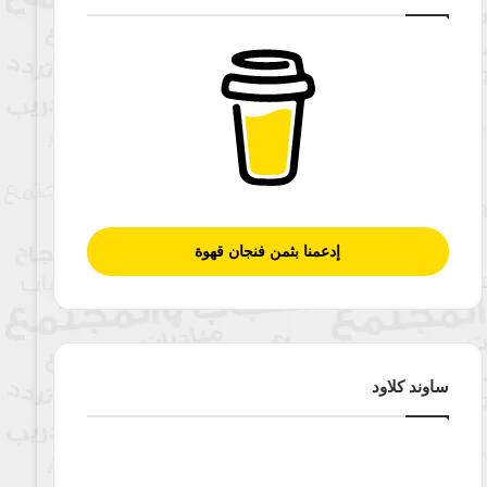
إدعمنا بثمن فنجان قهوة
ساوند كلاود