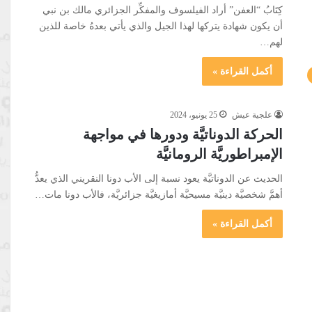
كِتَابُ “العفن” أراد الفيلسوف والمفكِّر الجزائري مالك بن نبي
أن يكون شهادة يتركها لهذا الجيل والذي يأتي بعدهُ خاصة للذين
لهم…
أكمل القراءة »
علجية عيش
25 يونيو، 2024
الحركة الدوناتيَّة ودورها في مواجهة
الإمبراطوريَّة الرومانيَّة
الحديث عن الدوناتيَّة يعود نسبة إلى الأب دونا النقريني الذي يعدُّ
أهمَّ شخصيَّة دينيَّة مسيحيَّة أمازيغيَّة جزائريَّة، فالأب دونا مات…
أكمل القراءة »