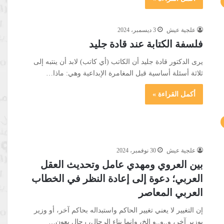
علجية عيش
3 ديسمبر، 2024
فلسفة الكتابة عند قادة جليد
يرى الدكتور قادة جليد أن الكاتب (أي كاتب) لابد أن ينتبه إلى
ثلاثة أسئلة أساسية قبل المغامرة الإبداعية وهي: ماذا…
أكمل القراءة »
علجية عيش
30 نوفمبر، 2024
بين العروي ومهدي عامل وتحديث العقل
العربي؛ دعوة إلى إعادة النظر في الخطاب
العربي المعاصر
إن التغيير لا يعني تغيير الحاكم واستبداله بحاكم آخر، أو وزير
بوزير آخر، و..و..و الخ، وإنما بناء الرجال، رجال يعون…