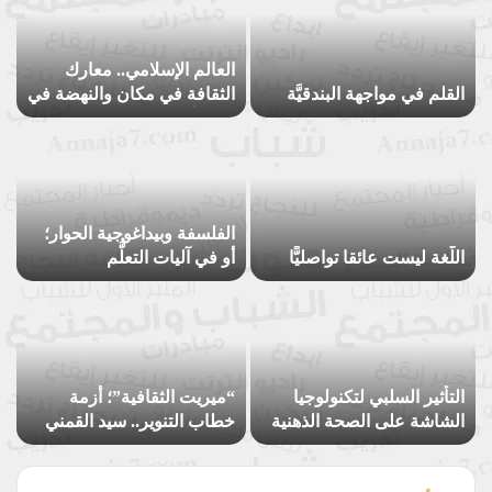
العالم الإسلامي.. معارك
القلم في مواجهة البندقيَّة
الثقافة في مكان والنهضة في
مكانٍ آخر
الفلسفة وبيداغوجية الحوار؛
اللُّغة ليست عائقا تواصليًّا
أو في آليات التعلُّم
التأثير السلبي لتكنولوجيا
“ميريت الثقافية”؛ أزمة
الشاشة على الصحة الذهنية
خطاب التنوير.. سيد القمني
للطفل وتحصيله الدراسي
نموذجًا