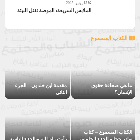
15 يونيو، 2025
الملابس السريعة: الموضة تقتل البيئة
الكتاب المسموع
ما هي صحافة حقوق
مقدمة ابن خلدون – الجزء
الإنسان؟
الثاني
الكتاب المسموع – كتاب
نوادر جحا – الجزء الخامس
رأيت رام الله – الجزء التاسع