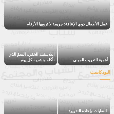
عمل الأطفال ذوي الإعاقة: جريمة لا ترويها الأرقام
البلاستيك الخفي: السمّ الذي
أهمية التدريب المهني
نأكله ونشربه كل يوم
البودكاست
النفايات وإعادة التدوير: