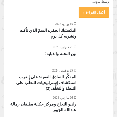
وسط بيتٍ…
أكمل القراءة »
15 يوليو، 2025
البلاستيك الخفي: السمّ الذي نأكله
ونشربه كل يوم
21 فبراير، 2025
بين النحلة والذبابة!
25 نوفمبر، 2024
المفكِّر الصادق الفقيه: على العرب
استكشاف إستراتيجيات للتغلُّب على
التبعيَّة والتخلُّف(2)
26 مارس، 2024
راديو النجاح ومركز حكاية يطلقان زمالة
عبدالله الجبور