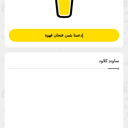
إدعمنا بثمن فنجان قهوة
ساوند كلاود