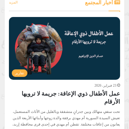
أخبار المجتمع
المزيد
تقارير
23 فبراير، 2026
عمل الأطفال ذوي الإعاقة: جريمة لا ترويها
الأرقام
تحت سقفٍ متهالك وبين جدرانٍ متشققة وبالقليل من الأثاث المستعمل،
تعيش السيدة السورية أم مهدي برفقة والدة زوجها وأبنائها الأربعة الذين
يعانون من إعاقات مختلفة. تقطن أم مهدي في إحدى قرى محافظة إربد،