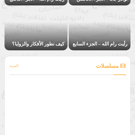
عشر
رأيت رام الله – الجزء السابع
كيف نطور الأفكار والزوايا؟
مسلسلات
المزيد