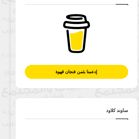
إدعمنا بثمن فنجان قهوة
ساوند كلاود