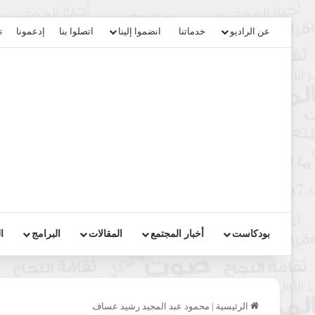
عن الراديو
خدماتنا
انضموا إلينا
اتصلوا بنا
إدعمونا
s
بودكاست
أخبار المجتمع
المقالات
البرامج
ا
الرئيسية
|
محمود عبد المجيد رشيد عساف