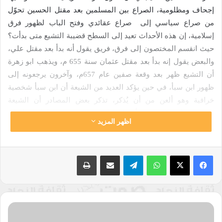
إجحاف ومظلومية، الصراع بين المسلمين بعد مقتل الحسين تحوّل
من صراع سياسي إلى صراع عقائدي وفتح الباب لظهور فرق
إسلامية، إن هذه الأحداث تعيد إلى السطح قضيبة التشيع متى بدأت؟
حيث انقسم المختصون إلى فرق، فريق يقول أنه بدأ بعد مقتل علي،
والبعض يقول إنه بدأ بعد مقتل عثمان سنة 655 م، ويذهب ابو زهرة
أن التشيع ظهر بعد وقعة صفين عام 657م، وآخرون يرجعونه إلى
ظهور ابن سبأ، في حين يؤكد العديد من الشيعة أن ابن سبأ شخصية
خرافية وهو ألعن من أن يُذكر، تذكر بعض المصادر أن الشيعة
ينقسمون إلى 27 فرقة وأصولهم ثلاث: غلاة وفريدية وإمامية والغلاة
اظهر المزيد
فهم 18 فرقة وقد تبرأ أهل البيت منهم.
لم تقف مصائب المسلمين عند مقتل الحسين ومن معه، بل حدثت
واتساب
تيلقرام
مشاركة عبر البريد
طباعة
حادثة شنيعة وهي انتهاك حرمة مدينة الرسول صلعم ومهبط الوحي
وهي التي لا يحل فيها قتال ولا تنتهك فيها حرمة، عندما وقع الصراع
حول الخلافة ومن هو الأحق بها بعد وفاة الرسول، كانت المدينة
الشرارة الأولى في رفع لواء العصيان المسلح ومنها خرجت ثورة
في
الحسين ضد ممارسات بني أمية، وحتى بعد مقتل الحسين لم يتوقف
عدد