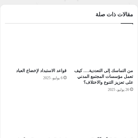
يغذي هذه الطقوس بالمال، ما كشفه الدكتور عبد الكريم البياتي أن
الشيعة البسطاء مع مرور الزمن بدأوا يكتشفون أن المُعَمَّمِينَ (
مقالات ذات صلة
أصحاب العمامة) لا يمارسون الطقوس الشيعية في المواكب
الحسينية كالضرب بالسلاسل على ظهورهم مثلا ولا يلحقون الأذى
بأنفسهم، حيث بدأت الأمور تنكشف للشيعة البسطاء وتتغير شيئا
فشئيا بعدما أدركوا هذا التناقض إلا أن قلوبهم لا تزال معلقة روحيا
لمقتل الحسين قرة عين الرسول، وهذا من باب حبهم لأهل البيت،
تشير مصادر أن علماء الشيعة يسعون إلى توظيف هذه الطقوس
الحسينيية سياسيا، السؤال الذي يطرحه بعض الشيعة لماذا لا يحيي
من التماسك إلى التعددية…. كيف
قواعد الاستبداد لإخضاع العباد
السنيون ذكرى مقتل الحسين بن علي بن ابي طالب أو حتى إحياء
تعمل مؤسسات المجتمع المدني
6 يوليو، 2025
ذكرى مقتل علي نفسه كما يحيون ذكرى مقتل شهدائهم، ألا يعتبر
على تعزيز التنوع والاختلاف؟
26 يوليو، 2025
الحسين شهيدا؟ وهل لا يعترف أهل السنة بأهل البيت؟ الحقيقة أن
طرح هكذا أسئلة وإن كانت منطقية فهي لا تزيد إلا تعقيدا وتعميقا
للصراعا ت وامتدادها واستمراريتها، ما دعا بعض العقلاء إلى دعوة
الطائفتين ( السنة والشيعة) إلى ضرورة التقريب بين المذاهب وهذا
من أجل توحيد صفوف المسلمين ومواجهة المخطط الفارسي التي
تسعى إيران إلى تجسيده وجعل العراق امبراطورية فارسية باسم