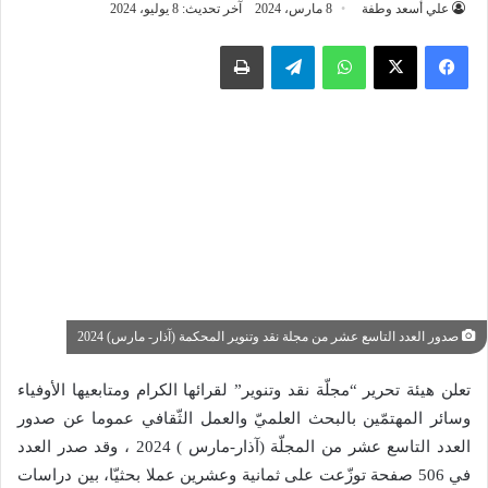
علي أسعد وطفة
8 مارس، 2024
آخر تحديث: 8 يوليو، 2024
واتساب
تيلقرام
طباعة
صدور العدد التاسع عشر من مجلة نقد وتنوير المحكمة (آذار- مارس) 2024
تعلن هيئة تحرير “مجلّة نقد وتنوير” لقرائها الكرام ومتابعيها الأوفياء
وسائر المهتمّين بالبحث العلميّ والعمل الثّقافي عموما عن صدور
العدد التاسع عشر من المجلّة (آذار-مارس ) 2024 ، وقد صدر العدد
في 506 صفحة توزّعت على ثمانية وعشرين عملا بحثيّا، بين دراسات