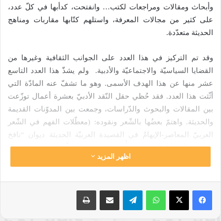
وأبحاث ومقالات ومراجعات لكتب… وانفتحت، كدأبها في كلّ عدد،
على كثير من مجالات المعرفة، واستلهم كتّابها مقاربات ومناهج
الحديثة متعدّدة.
وقد تم التركيز في هذا العدد على الجوانب الثقافية وغيرها من
القضايا السياسيّة والاجتماعيّة والأدبية. ولم يشذّ هذا العدد التاسع
عشر منها عن هذا الهدف الأسمى. وهو ما تشفّ عنه المادّة التي
أثّثت هذا العدد. فقد حُظي حقل النّقد الأدبيّ بعشرة أعمال توزّعت
بين المقالات والبحوث والدّراسات، وجمعت بين المدوّنات القديمة
والحديثة. واهتمّ بعضُها بالشّعر ونقوده: (معطّلات الفهم في الشّعر
العربيّ المعاصر-الإيهامُ في القصيدة العربيّة الحديثة ديوان “نافخ
الزجاج الأعمى” لآدم فتحي أُنموذجا – شعريّة اللّباس في نماذج من
اظهر المزيد
الشّعر الهزليّ العربيّ القديم)، وانصرف بعضها الآخر إلبى النّقد
الروائيّ والدّراسات السّرديّة: (تسريد القيم في رواية كاتب عموميّ
لـــ”عباس سليمان” -سيميائية التّحوّل الجندريّ في الرّواية التّونسية
واتساب
تيلقرام
مشاركة عبر البريد
طباعة
بين البحث عن الهويّة وتخريبها: قراءة تأويليّة في رواية طرشقانة
لمسعودة بوبكر -لمحة عن مظاهر التّسامح والتطرّف بين المكوّنات