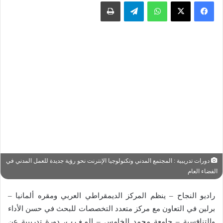
واتساب
تيلقرام
طباعة
دورات تدريبية : المجتمع المدني وتكنولوجيا الإنترنت نحو رؤية جديدة للعمل المدني في
الفضاء العام
راديو النجاح – ينظم المركز الديمقراطي العربي ومقره ألمانيا –
برلين في التعاون مع مركز متعدد التخصصات للبحث في حسن الأداء
والتنافسية – جامعة محمد الخامس – المـغـرب، دورة تدريبية عن