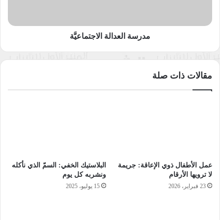
الفيس بوك من خلال الرابط أدناه:
https://www.facebook.com/democraticac/?ref=pages_you_manage
مدرسة العدالة الاجتماعيَّة
أخبار المجتمع
المركز الديمقراطي العربي
مقالات ذات صلة
راديو النجاح
نسخ الرابط
عمل الأطفال ذوي الإعاقة: جريمة
البلاستيك الخفي: السمّ الذي نأكله
لا ترويها الأرقام
ونشربه كل يوم
23 فبراير، 2026
15 يوليو، 2025