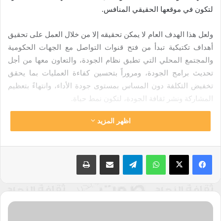
لتكون في موقعها الحقيقي المنافس.
ولعل هذا الهدف العام لا يمكن تحقيقه إلا من خلال العمل على تحقيق
أهداف تكتيكية تبدأ من فتح قنوات التواصل مع الجهات الحكومية
والمجتمع المحلي التي تطبق نظام الجودة، والتعاون معها من أجل
تحديث برامج الجودة، ومروراً بتحسين كفاءة العمليات بما يحقق
تخفيض التكلفة دون المساس بمستوى جودة الأداء، وانتهاءً بتعظيم
المشاركة ونشر ثقافة الجودة، لتكون نمط حياة.
اظهر المزيد
ولما كان للمؤسسة التربوية (المدارس والجامعات) خصوصية من
حيث الهدف والمنتج، فإن تطبيق الجودة الشاملة فيها يسهم بدرجة
كبيرة في نجاح هذه المؤسسات وتحقيق أهدافها دون أي هدر تربوي
واتساب
تيلقرام
مشاركة عبر البريد
طباعة
مؤثر، حيث يهتم نظام الجودة الشاملة بالتحديد الشامل للهيكل
التنظيمي وتوزيع المسؤوليات والصلاحيات، وإيضاح الإجراءات الكفيلة
بمراقبة العمل ومتابعته.
الفلسفة
ثقافة الجودة الشاملة ومكوناتها:
الغديَّة