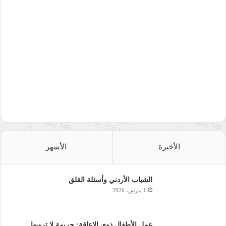
العمليات وتلاشي المشكلات.
الثقافة الابتكارية
Creative Culture
: ويركز هذا النوع على
التحسين المستمر وتطبيق معايير الجودة والتركيز على تدعيم
العمليات وتوضيح توقعات الأفراد.
وبناء على هذه الأنواع، يمكن اعتبار أن تحسين الجودة في
المؤسسات التعليمية التي تعاني من البيروقراطية الإدارية والتي
تمسك بالشكلية على حسب المضمون، يرتكز إلى:
الخلفية الثقافية للأسلوب الإداري حيث ينظر إلى عملية تحسين
الجودة على أنها فلسفة إدارية مبنية على التحسين المستمر
الأخيرة
الأشهر
والمشاركة.
الاتصال المتعدد والمقاييس الإحصائية التي تؤكد أن تحسين
الشباب الأردني وأسئلة القلق
الجودة ثورة ثقافية تعبر عن مزيد من الإحساس المشترك.
1 مارس، 2026
وبتحليل أهداف تحسين الجودة في المؤسسة التعليمية والمتمثلة في
تحقيق أعلى معدلات الأداء الصحيح مع خفض التكاليف وتحسين
عمل الأطفال ذوي الإعاقة: جريمة لا ترويها