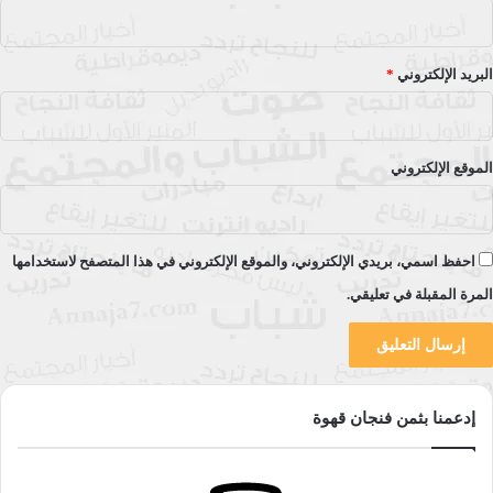
الاحتياجات وكيفية التنفيذ والمتابعة لتقييم مدى تحقيق أهداف
المؤسسة، وكذلك وضع نظام لاتخاذ الإجراءات التصحيحية بعد
المتابعة والتقييم.
البريد الإلكتروني
*
وفقا للمنظور الإداري تعني الجودة التغيير إلى الأفضل، وهذا ينطوي
بالضرورة على اتخاذ العديد من الإجراءات والخطوات من أجل تحقيق
الموقع الإلكتروني
الجودة المطلوبة. فمن يملك إحداث مثل تلك التغييرات داخل
المؤسسة أو المنشأة سوى مديرها؟ وعلى هذا فإن لم يقدّم هذا
المدير الدعم والمساندة الكاملين لتحقيق الجودة داخل إدارته
احفظ اسمي، بريدي الإلكتروني، والموقع الإلكتروني في هذا المتصفح لاستخدامها
فسوف تذهب كل الجهود من توصيات وغيرها أدراج الرياح. لذا يمكن
المرة المقبلة في تعليقي.
القول: إن الجودة لا يمكن أن تتم إلا من قمة الهرم التنظيمي ولن
يستطيع أحد أن يزعم تحقيق الجودة الشاملة في ظل غياب أو نقص
الدعم لجهود الجودة من القمة، فالقمة هي التي تهيء البيئة
المناسبة لاستنبات الجودة ورعايتها وتحسينها وتطويرها.
إدعمنا بثمن فنجان قهوة
أنواع ثقافة الجودة وتحسينها: