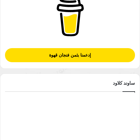
يطلق رواد الإدارة المعاصرة على هذا العصر عصر الجودة والنوعية،
وذلك لما اقترن به من أبعاد هادفة نحو جعل النوعية والجودة الميدان
الأكثر حسماً في تحقيق أهداف المؤسسة، وإحداث الملائمة
للاستخدام Fitness for use أو المطابقة للمواصفات Conformance to
Specification التي تقلل من شكوى العملاء أو المستفيدين، من خلال
خفض نسبة العيوب وأوجه القصور أو معدلات الفشل. وعليه، توجد
أربعة أنواع لثقافة الجودة، وهي:-
إدعمنا بثمن فنجان قهوة
الواقع الفعلي
Status quo
:
ويشير إلى القيم والمعايير
والسلوكيات السائدة داخل المؤسسة التعليمية، والتي تحدد
طريقة تصرف الأفراد العاملين في المواقف المختلفة.
ساوند كلاود
اكتشاف الخط
أ
Error Detection
:
ويساعد هذا النوع في
اكتشاف الأخطاء والمشكلات الإدارية داخل المؤسسة التعليمية،
وتقليل الأخطاء والتركيز على المخرجات، وإشباع حاجات
العاملين وتقييم عوامل الرضا عن العمل، والتركيز على
الحاجات والمتطلبات
منع الخطأ
Error prevention
:
يركز على منع الخطأ ومدى
تحمل كل فرد مسؤولية تطبيق برنامج الجودة والتركيز على