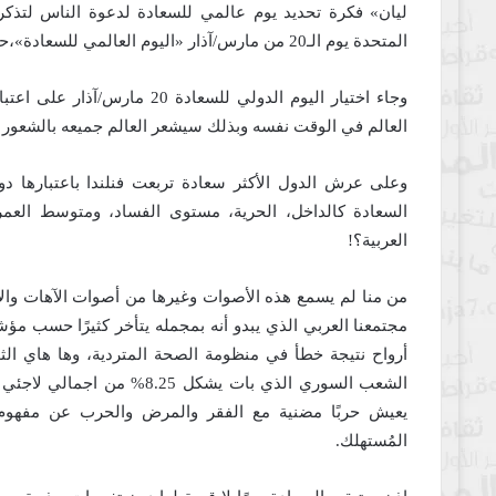
ليان» فكرة تحديد يوم عالمي للسعادة لدعوة الناس لتذكر
المتحدة يوم الـ20 من مارس/آذار «اليوم العالمي للسعادة»،حيث تم الاحتفال بأول يوم دولي للسعادة عام 2013.
وجاء اختيار اليوم الدولي للسع
العالم في الوقت نفسه وبذلك سيشعر العالم جميعه بالشعو
وعلى عرش الدول الأكثر سعادة تربعت فنلندا باعتبارها دول
السعادة كالداخل، الحرية، مستوى الفساد، ومتوسط العمر 
العربية؟!
من منا لم يسمع هذه الأصوات وغيرها من أصوات الآهات والا
مجتمعنا العربي الذي يبدو أنه بمجمله يتأخر كثيرًا حسب م
أرواح نتيجة خطأ في منظومة الصحة المتردية، وها هاي ال
الشعب السوري الذي بات يشكل 
يعيش حربًا مضنية مع الفقر والمرض والحرب عن مفهوم ا
المُستهلك.