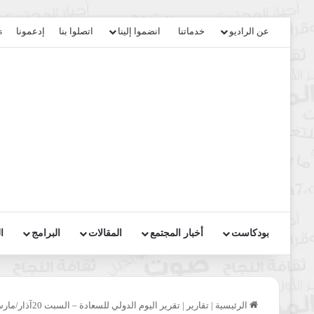
عن الراديو
خدماتنا
انضموا إلينا
اتصلوا بنا
إدعمونا
s
بودكاست
أخبار المجتمع
المقالات
البرامج
ا
الرئيسية
|
تقارير
|
تقرير اليوم الدولي للسعادة – السبت 20آذار/مارس