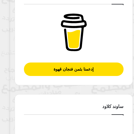
إدعمنا بثمن فنجان قهوة
ساوند كلاود