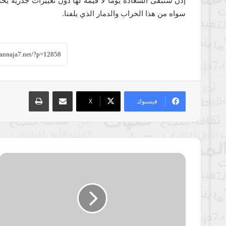
إذن ستبقى السعادة يومًا لا قيمة لها دون تغييرات جذرية يحدث
سواه من هذا الخراب والدمار الذي يلفنا.
مشاركة عبر البريد
طباعة
فيسبوك
‫X
النجاح
plus
-
السبت
20/3/2021