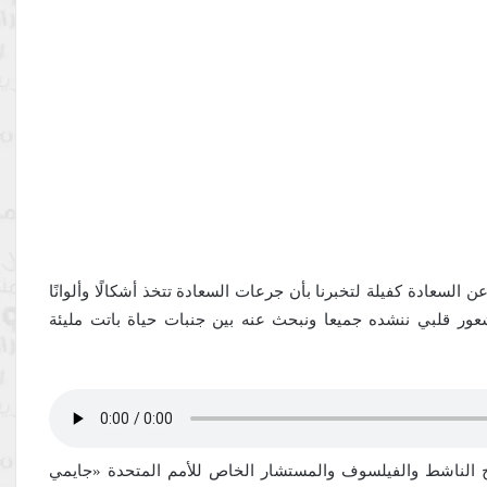
عن السعادة كفيلة لتخبرنا بأن جرعات السعادة تتخذ أشكالًا وألوانًا
عور قلبي ننشده جميعا ونبحث عنه بين جنبات حياة باتت مليئة
بالعودة إلى أصل هذا اليوم تحديدًا عام 2011، طرح الناشط والفيلسوف والمستشار الخاص للأمم المتحدة «جايمي