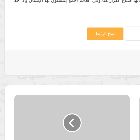
ها صُناع القرار هنا وفي العالم أجمع ينتشلون بها الإنسان ولا أحد
نسخ الرابط
رساميل
الجغرافيا
المتوحشة