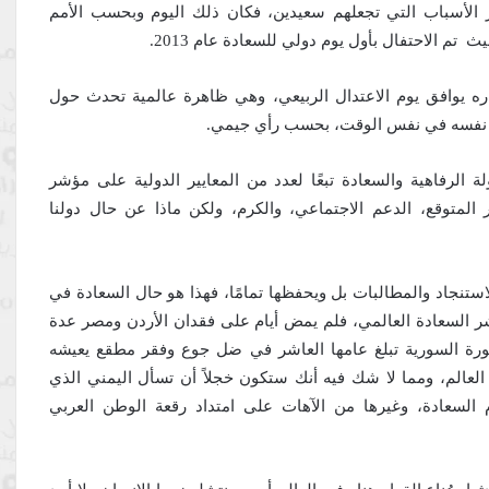
 الأسباب التي تجعلهم سعيدين، فكان ذلك اليوم وبحسب الأمم
ادة 20 مارس/آذار على اعتباره يوافق يوم الاعتدال الربيعي، وهي ظاهرة عالمية تحدث حول
ر نفسه في نفس الوقت، بحسب رأي جيمي.
ة الرفاهية والسعادة تبعًا لعدد من المعايير الدولية على مؤشر
المتوقع، الدعم الاجتماعي، والكرم، ولكن ماذا عن حال دولنا
ستنجاد والمطالبات بل ويحفظها تمامًا، فهذا هو حال السعادة في
ؤشر السعادة العالمي، فلم يمض أيام على فقدان الأردن ومصر عدة
ثورة السورية تبلغ عامها العاشر في ضل جوع وفقر مطقع يعيشه
8.25% من اجمالي لاجئي العالم، ومما لا شك فيه أنك ستكون خجلاً أن تسأل اليمني الذي
لسعادة، وغيرها من الآهات على امتداد رقعة الوطن العربي