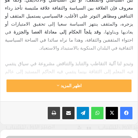
بين السياسي والمثقف، أو بين السياسي والأكاديمي. وكما هو
معروف فإن العلاقة بين السياسة والثقافة علاقة ملتبسة تأخذ رداء
التناقض ومظاهر التوتر على الأغلب. فالسياسي يستميل المثقف أو
يزجره، والمثقف ينتهز السياسة سعيا إلى تحقيق الامتيازات أو
يعاديها ويناوئها،
وقد يلجأ الحكام إلى معادلة العصا والجزرة
في
احتواء المثقفين والثقافة، وهذا ما نراه سائدا في الساحة السياسية
الثقافية في البلدان المنكوبة بالاستبداد والاستعباد.
وتبدو لنا آلية التقاطب والتنابذ والتناقض مشروعة في سياق ينتمي
فيه المعلم إلى الثقافة بينما ينتمي فيه الحاكم المستبد إلى عالم
السياسة
،
وضمن إطار العلاقة بين المعلم بوصفه مثقفا والسياسي
اظهر المزيد
بوصفه مستبدا، تنطلق السرديات لتخبرنا بأن المعلم كان دائما يحتل
مكانته الخاصة في نفوس تلامذته، وإن كانوا من عتاة الطغاة، ومما لا
ريب فيه تاريخيا أن كثيرا من الطغاة كانوا يجلّون معلميهم ويرفعون
واتساب
تيلقرام
مشاركة عبر البريد
طباعة
من قدرهم ومكانتهم مربيهم مهما بلع شأنهم في مدارج القوة
والسيطرة والاستبداد.
كان الإسكندر المقدوني مُبَجِلاً لمعلمه أرسطو
، ومعجباً بفلسفته