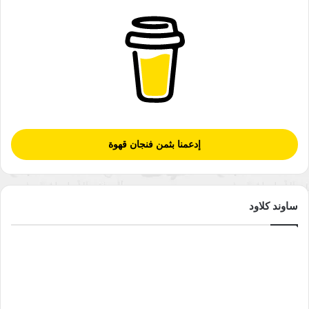
وجيشها وشعبها ضد القوات النازية. وهكذا استطاعت روح روسيا
العظيمة أن تسقط أكبر جبروت عسكري في تاريخ الإنسانية.
وعندما انطلقت ثورة الطلاب الفرنسيين في مايو 1968
رفض الجنرال
الفرنسي ديغول اعتقال جان بول سارتر ورفاقه مطلقا عبارته
الشهيرة، التي خلدتها صفحات التاريخ
: ”
فرنسا لا تعتقل فولتير
، وقد
تنحى الرئيس الفرنسي ديغول أثناءها عن الحكم حرصا على دماء
الفرنسيين وتقديرا لثقافتهم المشهود لها في طلب الحرية.
إدعمنا بثمن فنجان قهوة
وإذا كانت روسيا تهزم أساطير القوة دفاعا عن تولستوي، وإذا كانت
فرنسا “لا تعتقل فولتير” بوصفه، فإن الأنظمة السياسية الاستبدادية
ساوند كلاود
العربية لا تتردد- كما تبرهن الأحداث التاريخية – في أن تسحق
مفكريها وتطحن عظامهم، وتقطع أثرهم وتمحو وجودهم، لأنهم
يشكلون خطرا يهدد كيان الاستبداد والقهر والاستعباد. ومثل هذه
الأنظمة الديكتاتورية التي تصول غربا وشرقا في ربوع العالم العربي
تمجد كلمة جوزيف غوبلز وزير الدعاية الألمانية الذي يقول: ”
كلما
سمعت كلمة مثقف تحسست مسدسي”
وتأخذ منه هذه العبارة