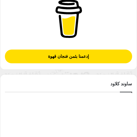
إدعمنا بثمن فنجان قهوة
ساوند كلاود