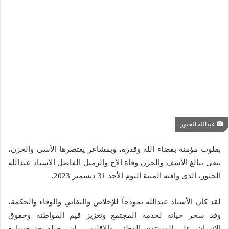
عبدالله الجبور
بقلوب مؤمنة بقضاء الله وقدره، وبمشاعر يعتصرها الأسى والحزن،
ننعى ببالغ الأسف والحزن وفاة الأخ والزميل الفاضل الأستاذ عبدالله
الجبور، الذي وافته المنية اليوم الأحد 31 ديسمبر 2023.
لقد كان الأستاذ عبدالله نموذجاً للإخلاص والتفاني والوفاء والحكمة،
وقد سخر حياته لخدمة المجتمع وتعزيز قيم المواطنة وحقوق
الإنسان، على المستوى الوطني والإقليمي، إن رحيله يعد خسارة