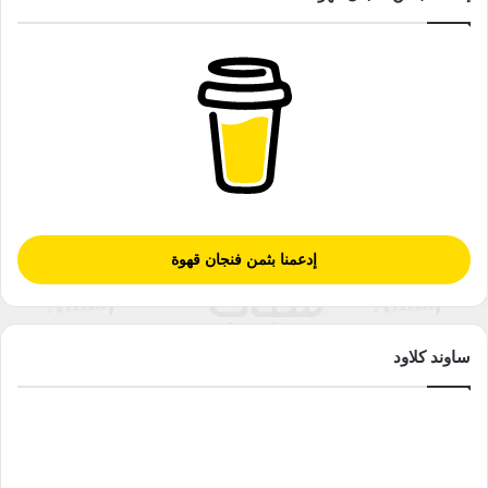
إدعمنا بثمن فنجان قهوة
ساوند كلاود