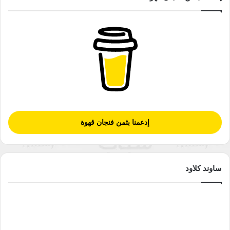
إدعمنا بثمن فنجان قهوة
ساوند كلاود