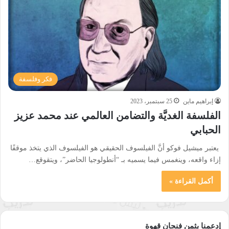
فكر وفلسفة
إبراهيم ماين
25 سبتمبر، 2023
الفلسفة الغديَّة والتضامن العالمي عند محمد عزيز
الحبابي
يعتبر ميشيل فوكو أنَّ الفيلسوف الحقيقي هو الفيلسوف الذي يتخذ موقفًا
إزاء واقعه، وينغمس فيما يسميه بـ “أنطولوجيا الحاضر”، ويتقوقع…
أكمل القراءة »
إدعمنا بثمن فنجان قهوة