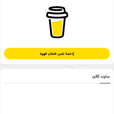
إدعمنا بثمن فنجان قهوة
ساوند كلاود