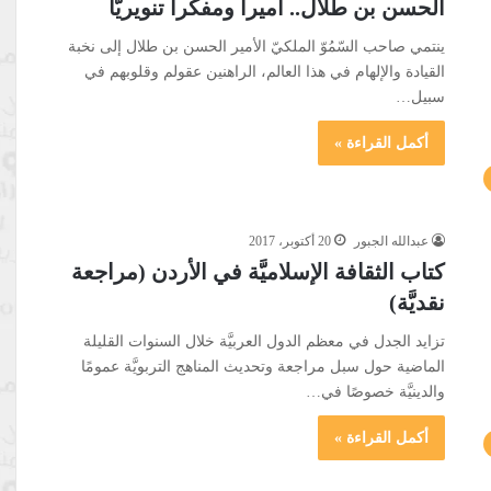
الحسن بن طلال.. أميراً ومفكّراً تنويريّاً
ينتمي صاحب السّمُوّ الملكيّ الأمير الحسن بن طلال إلى نخبة
القيادة والإلهام في هذا العالم، الراهنين عقولم وقلوبهم في
سبيل…
أكمل القراءة »
عبدالله الجبور
20 أكتوبر، 2017
كتاب الثقافة الإسلاميَّة في الأردن (مراجعة
نقديَّة)
تزايد الجدل في معظم الدول العربيَّة خلال السنوات القليلة
الماضية حول سبل مراجعة وتحديث المناهج التربويَّة عمومًا
والدينيَّة خصوصًا في…
أكمل القراءة »