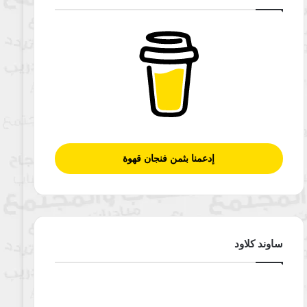
إدعمنا بثمن فنجان قهوة
ساوند كلاود