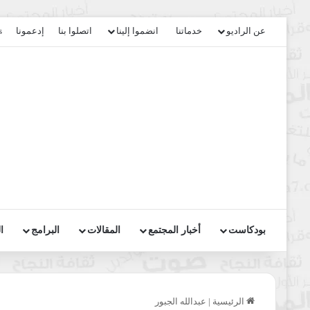
عن الراديو
خدماتنا
انضموا إلينا
اتصلوا بنا
إدعمونا
s
بودكاست
أخبار المجتمع
المقالات
البرامج
ا
الرئيسية
|
عبدالله الجبور