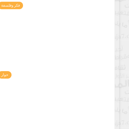
فكر وفلسفة
حوار