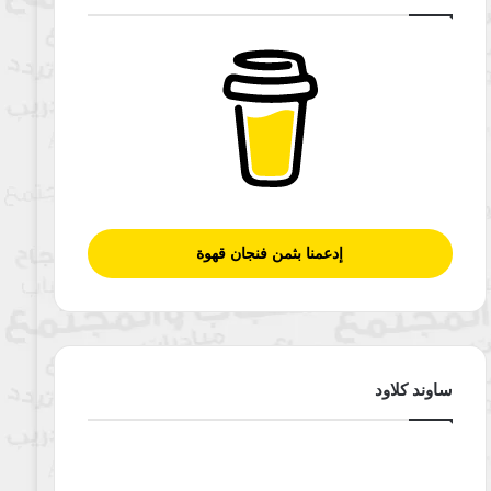
إدعمنا بثمن فنجان قهوة
ساوند كلاود