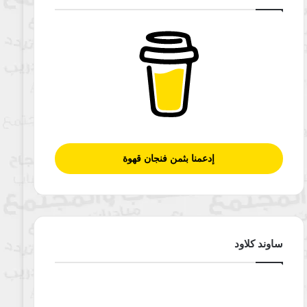
إدعمنا بثمن فنجان قهوة
ساوند كلاود