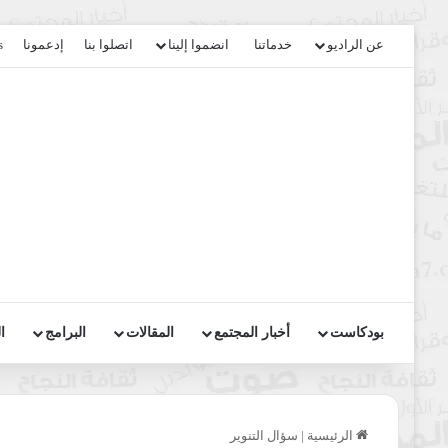
عن الراديو
خدماتنا
انضموا إلينا
اتصلوا بنا
إدعمونا
s
بودكاست
أخبار المجتمع
المقالات
البرامج
ا
الرئيسية
|
سؤال التنوير