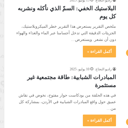
راديو النجاح
15 يوليو، 2025
البلاستيك الخفي: السمّ الذي نأكله ونشربه
كل يوم
ملخص التقرير يستعرض هذا التقرير خطر الميكروبلاستيك،
الجزيئات الدقيقة التي تدخل أجسامنا عبر الماء والغذاء والهواء
دون أن نشعر. ويستعرض…
أكمل القراءة »
راديو النجاح
10 يوليو، 2025
المبادرات الشبابية: طاقة مجتمعية غير
مستثمرة
في هذه الحلقة من بودكاست حوار مفتوح، نخوض في نقاش
عميق حول واقع المبادرات الشبابية في الأردن، بمشاركة كل
من…
أكمل القراءة »