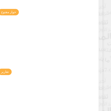
حوار مفتوح
تقارير