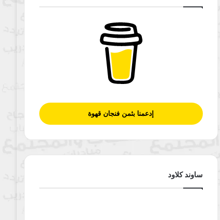
إدعمنا بثمن فنجان قهوة
ساوند كلاود