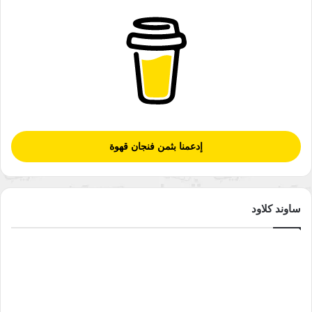
إدعمنا بثمن فنجان قهوة
ساوند كلاود