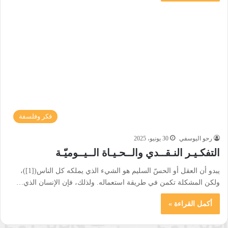
فكر وفلسفة
رحو اليوسفي
30 يونيو، 2025
التفكـيـر النـقــدي والــحـيـاة الــيــوميّـة
يبدو أن العقل أو الحسّ السليم هو الشيء الذي يملكه كل الناس([1])،
ولكن المشكلة تكمن في طريقة استعماله. ولذلك، فإن الإنسان الذي…
أكمل القراءة »