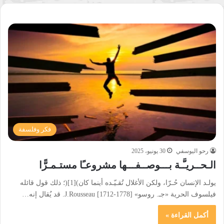
فكر وفلسفة
رحو اليوسفي
30 يونيو، 2025
الـحــريـَّـة بـــوصــفـــها مشروعـًا مستـمـرًّا
يولـد الإنسان حُـرّا، ولكن الأغلال تُقـيّـده أينما كان)[1](؛ ذلك قول قائله
فيلسوف الحرية «جـ. روسو» J.Rousseau [1712-1778]. قد يُقال إنه…
أكمل القراءة »