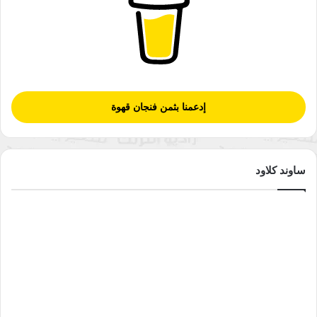
إدعمنا بثمن فنجان قهوة
ساوند كلاود