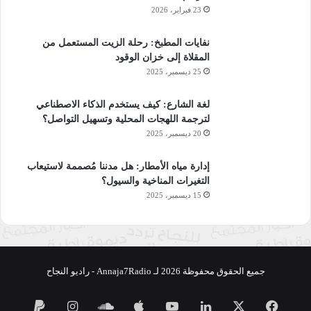
23 فبراير، 2026
نفايات المطبخ: رحلة الزيت المستعمل من
المقلاة إلى خزان الوقود
25 ديسمبر، 2025
لغة الشارع: كيف يستخدم الذكاء الاصطناعي
لترجمة اللهجات المحلية وتسهيل التواصل؟
20 ديسمبر، 2025
إدارة مياه الأمطار: هل مدننا مُصممة لاستيعاب
التغيرات المناخية والسيول؟
15 ديسمبر، 2025
جميع الحقوق محفوظة 2026 لـ Annaja7Radio - راديو النجاح
فيسبوك
‫X
لينكدإن
‫YouTube
ساوند
انستقرام