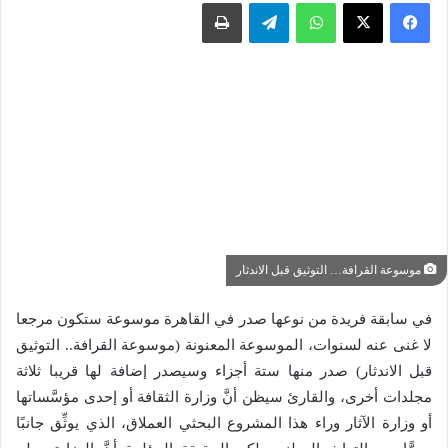
واتساب
تيلقرام
طباعة
موسوعة القرافة… التوثيق قبل الاندثار
في سابقة فريدة من نوعها صدر في القاهرة موسوعة ستكون مرجعا
لا غنى عنه لسنوات، الموسوعة المعنونة (موسوعة القرافة.. التوثيق
قبل الاندثار) صدر منها ستة أجزاء وسيصدر إضافة لها قريبا ثلاثة
مجلدات أخرى، والقارئ سيظن أنَّ وزارة الثقافة أو إحدى مؤسَّساتها
أو وزارة الآثار وراء هذا المشروع البحثي العملاق، الذي يوثِّق جانبًا