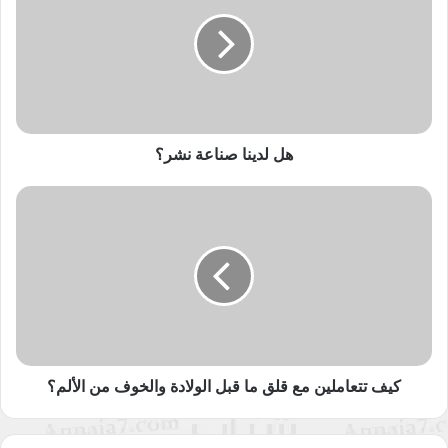
صناعة
الكاتب حين يتوقف قلمه عن الكتابة، وأيضا مشكلة الكاتب في بيع
نشر؟
نسخ من كتابه في محاولة لاسترجاع بعض من كلفة الطباعة، وأيضا
انخفاض عدد القراء والمتابعين، ومشكلة الكتاب مع النقاد سلبا
وإيجابا، ومشكلة الرفض من الآخرين.
في القصة الأولى “شحاذون يا بلدنا” كانت تهدف لإيصال ما يحدث
هل لدينا صناعة نشر؟
مع المبدع من حيث رفض الأهل فكرة بأن “يفكر الطالب بأن يصبح
كاتبا أو شاعرا أو فنانا” ويقبلونها كهواية فقط، فهذه المهن برأيهم
كيف
“دونية المكانة والمركز ولا تطعم خبزا”، ولو صدف أن اشتهر شخص
تتعاملين
مع
في هذه المجالات يبدأ الأهل بالتفاخر بدون تذكر وقفتهم المضادة
قلق
سابقا وهذا الوضع نجده أيضا في النص الثاني “مع الاعتذار للجمهور”،
ما
لتنقلنا الكاتبة إلى الحوار القصصي الفعلي في النصف الآخر من
قبل
النص الأول حيث تطرح ما يحصل مع الكُتاب من دعواتهم لمحاضرات
الولادة
والخوف
وندوات وأمسيات ولا يتم تغطية مبلغ ولو بسيط بدل تكاليف السفر
من
من مدينة لمدينة مضافا إليه تعب المبدع وتعطله عن عمله الذي
الألم؟
كيف تتعاملين مع قلق ما قبل الولادة والخوف من الألم؟
يعيش من خلاله، وهذا النص طغى عليه السرد في البداية فأبعده عن
فن القصة في النصف الأول، لتعود الكاتبة من مسك زمام فن القصة