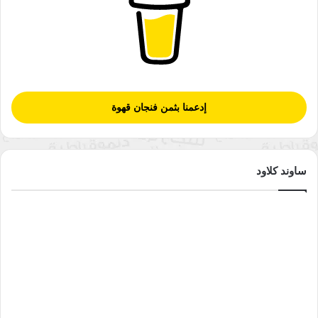
وفي قصة “أبو رابوص” أوردت أنموذج لمدير مكتبة في مدرسة
يمتاز بالأنانية وابعاد الطلاب عن المكتبة فلا يدخلوها ولا يسمح لهم
بإستعارة الكتب، وأعتقد أنه كان هناك تضخيم لسلبيات هذا المدير
بشكل مبالغ فيه، ولو وجد حقيقة فلما لا يتم الشكوى للوزارة أو لإدارة
المكتبة من المحاضرين؟ وكيف توجه هذه الشخصية السلبية الدعوة
إدعمنا بثمن فنجان قهوة
لعقد دورات بالكتابة الابداعية للطلاب في المرحلة الابتدائية ولا يسمح
للطلاب باستعارة الكتب ولا يعطي المحاضر الوقت الكافي
لمحاضراته؟، وفي قصة “قهقهة الحمار” نرى الكاتبة تستخدم أنموذجا
لمديرة مكتبة تتسربل بالدين والثقافة ومدعومة من قريبها رئيس
ساوند كلاود
البلدية وتمنع الطلاب من دخول المكتبة وخاصة في الشتاء حتى لا
تتسخ، وكل نشاطات المكتبة تستغلها لأقاربها فقط.
بينما في قصتها “بليص” تعود لمشكلة الكاتب في ترويج وبيع كتبه
وهنا الكاتب يقع تحت عملية احتيال من رئيس مجلس محلي يستلم
واحد وعشرين كتاب من الكاتب الذي أتاه من مكان بعيد يحتاج
ساعتين بالسيارة، واعدا اياه أنه سيشتري منه الكتب، ليدس في
جيب الكاتب مبلغ بالكاد يبلغ ثمن كتابين، والعنوان كلمة عربية تعني