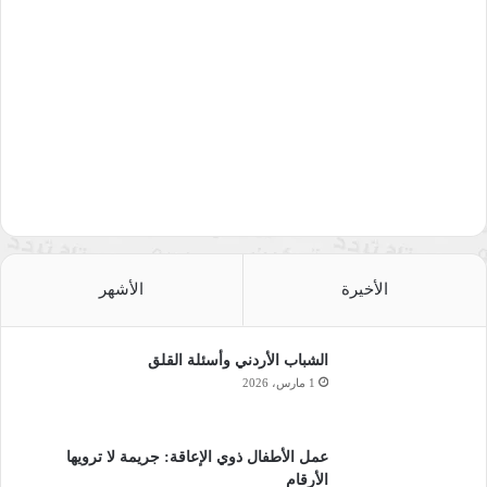
المحتال وهو عنوان وصف رئيس المجلس بدقة والقصة أخذت طابع
الحوار لأكثر من ثلثي صفحاتها والسرد أقل من ثلثها.
في بعض القصص الأخيرة من الكتاب نرى الكاتبة خرجت عن
شكاوي المبدعين الى مشكلات إجتماعية، فنرى في قصتها “ممن”
أنها تطرقت لمعاناة شاعرة مع أصدقائها وشعورها أنها مرفوضة منهم
ولا يقبلون مجالستها فتقسم “الا تبحث عن الحب بين الأصدقاء”،
ورغم أن هذه القصة تبحث في مشكلة اجتماعية قد تحصل مع الكُتاب
والشعراء وغيرهم، إلا أنها مشكلة عامة وأعتقد أن الخلل في سوء
الإختيار لدى الشاعرة، بينما في قصتها “عناق القديسات” وهي قصة
الأخيرة
الأشهر
في غاية الجمال والسرد القصصي لتروي لنا حكايتين حصلتا مع سمير
في يوم واحد، وهو محترف مهنة “الحكواتي” وكاتب لقصص الأطفال،
الشباب الأردني وأسئلة القلق
والقصة الأولى مع طفلة التقاها والثانية مع والدته، وفي قصة “مزق
1 مارس، 2026
في الفستان الأحمر” والتي وردت في الفهرس بكلمة “ثقب في
الفستان الأحمر”، فصاحبة الثوب الأحمر تعمل بالتدريس ولكنها
مهتمة بالفقراء ومعاونتهم وفعل الخير فيحصل مزق بثوبها في بيت
عمل الأطفال ذوي الإعاقة: جريمة لا ترويها
عجوز فقيرة من مسمار بكنبة متهالكة، لكن المجتمع المحيط يهاجمها
الأرقام