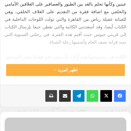
عينين وكأنها تحلم بالغد بين الطيور والعصافير على الغلافين الأمامي
والخلفي مع اضافة فقرة من التقديم على الغلاف الخلفي، وهي
للفنانة عقيلة رياض من القاهرة والتي تولت اللوحات الداخلية في
الكتاب أيضا، وقد أسعدتني الكاتبة والتي تقطن حيفا بإرسال الكتاب
إلى قريتي جيوس حيث أقيم هذه الفترة، في رحلتي السنوية التي
تمتد قرابة نصف العام وأسميها رحلة الشتاء.
الكاتبة في مجموعتها هذه أرادت أن تبحث في قضايا تخص المبدعين
وخاصة الكُتاب منهم، فمن رفض الأهل لفكرة أن يصبح ابنهم كاتبا إلى
اظهر المزيد
الدعوات التي تأتي للكتاب والشعراء من العديد من المؤسسات
والمدارس دون أي تغطية لتكاليف السفر والتعطل عن العمل، إلى
المعاملة غير اللطيفة من الداعين تجاه من يطلب تكاليف السفر أو
واتساب
تيلقرام
مشاركة عبر البريد
طباعة
من يرون نفسهم أهم من المحاضرين والكُتاب، ومن يستلمون مواقع
وخاصة كمدراء مكتبات ويسيئون سلطتهم، الإساءة بين الكُتاب
لبعضهم البعض، وقلة شراء الكتاب من الكاتب فالقارئ يريده هدية
مجانية، ومشكلة القارئ الذي يظن أن الكاتب هو نفسه بطل القصة أو
هل
الرواية ويلغي بالتالي الجانب الإبداعي في خيال الكاتب، ومعاناة
لدينا