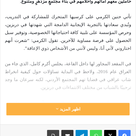
حاملين معهم آمالهم وأحلامهم في بناء مجتمعٍ مزدهرٍ ومتنوع.
تأتي حنين الكرمي على كرسيها المتحرك للمشاركة في التدريب،
وتُبدي سعادتها بالتجربة الإيجابية الدامجة التي شهدتها في دربزين،
وحرص المؤسسة على تلبية كافة احتياجاتها الخصوصية، وتوفير سبل
الحصول على فرصة مساوية للآخرين. تقول الكرمي: “شعرت أنهم
اختاروني لأني أنا، وليس لأنني من الأشخاص ذوي الإعاقة”.
في المقعد المجاور لها داخل القاعة، يجلس أكرم كامل، الذي جاء من
العراق عام 2016، ولاحظ في البداية تساؤلات حول كيفية انخراط
شاب عراقي في قضايا تهم المجتمع الأردني، لكنه سرعان ما وجد
ترحيبًا بالشباب من مختلف الانتماءات في دربزين.
من مخيم الزعتري في محافظة المفرق، تأتي بشرى علقوفي
اظهر المزيد
للمشاركة في تدريبات مؤسسة دربزين. وعلى الرغم من تعب
المسافة الطويلة، لا تُخفي إعجابها بمنهجية عمل دربزين، التي تعمل
على تطوير مهارات المشاركين، وتعزيز روح التعاون بين مختلف
واتساب
تيلقرام
مشاركة عبر البريد
طباعة
الثقافات والمكونات المشاركة.