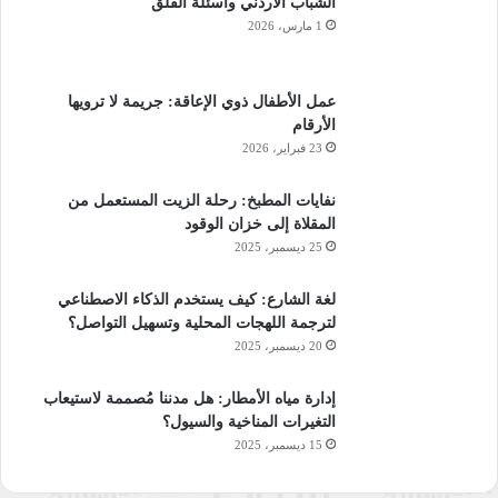
الشباب الأردني وأسئلة القلق
نقطة تحوُّل في حياتها.
1 مارس، 2026
عمل الأطفال ذوي الإعاقة: جريمة لا ترويها
الجلسات الحوارية التي قدّمتها سوسن في مشروع “سفراء الحوار”
الأرقام
23 فبراير، 2026
الأمن الرقمي والمجتمع المدني
نفايات المطبخ: رحلة الزيت المستعمل من
المقلاة إلى خزان الوقود
منذ تأسيسه عام 2018، اختار مركز “نحن ننهض للتنمية المستدامة”
25 ديسمبر، 2025
أن يُركّز جهوده في ميدان الإعلام الرقمي، بهدف تعزيز الحقوق
الرقمية لجميع مستخدمي الإنترنت في الأردن، وضمان وصولهم إلى
لغة الشارع: كيف يستخدم الذكاء الاصطناعي
لترجمة اللهجات المحلية وتسهيل التواصل؟
فضاءٍ رقميٍّ آمنٍ ومستدام. ويؤكد المدير العام للمركز، عامر أبو دلو،
20 ديسمبر، 2025
أن جوهر هذا التوجّه يكمن في تمكين الأفراد من التعبير عن أنفسهم
بحرية، مع حماية خصوصيتهم الرقمية.
إدارة مياه الأمطار: هل مدننا مُصممة لاستيعاب
التغيرات المناخية والسيول؟
ويشير أبو دلو إلى أن أحد أبرز التحديات التي تواجه المجتمع الأردني
15 ديسمبر، 2025
اليوم يتمثل في تصاعد خطاب الكراهية على المنصات الرقمية،
والذي لا يقتصر تأثيره على العالم الافتراضي فحسب، بل يمتد ليأخذ