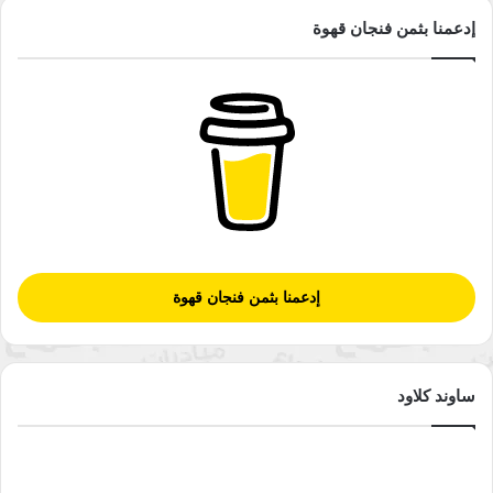
وفي السياق ذاته، تشير شاويش إلى أن مشروع “مسارات بديلة”،
إدعمنا بثمن فنجان قهوة
الذي نفذته “نايا” مؤخرًا بالتعاون مع وزارة التنمية الاجتماعية
ومحكمة الأحداث، سعى إلى حماية الأطفال المعرّضين للخطر عبر
ربطهم بخدمات الدعم المجتمعي، في إطار التزام الشبكة بتعزيز
الشمولية والتماسك.
جانب من الفعاليات التي تنفذها شبكة نايا المجتمعية
من جهته، يؤكد المدير التنفيذي لمؤسسة النسيج للتنمية المستدامة،
إدعمنا بثمن فنجان قهوة
رفعت فريحات، أن المؤسسة تعمل على تمثيل مختلف مكونات
المجتمع في مشاريعها، عبر أنشطة تُعنى بالتنوع والحوار. ويبرز من
بين هذه المبادرات مشروع “ثقافتي حواري”، الذي درّب الشباب على
ساوند كلاود
مهارات الاتصال والحوار، وربطهم بجذورهم الثقافية من خلال زيارات
تراثية وفواصل حوارية، وثقت لاحقًا في فيديوهات تسلط الضوء على
ثراء الموروث الثقافي في المجتمع الأردني.