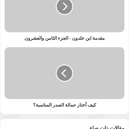
-
الجزء
قصص للأطفال
قصص ما قبل النوم
الثامن
والعشرون
مقطع تشويقي حكايات ماما روزا
مقدمة ابن خلدون - الجزء الثامن والعشرون
نسخ الرابط
كيف
أختار
حمالة
الصدر
المناسبة؟
كيف أختار حمالة الصدر المناسبة؟
مقالات ذات صلة