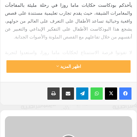
يأخذكم بودكاست حكايات ماما روزا في رحلة مليئة بالمفاجآت
والمغامرات الشيقة، حيث يقدم تجارب تعليمية مستندة على قصص
واقعية وخيالية تساعد الأطفال على التعرف على العالم من حولهم،
يشجع هذا البودكاست الأطفال على التفكير الإبداعي والتعبير عن
أنفسهم من خلال تفاعلهم مع القصص الملونة والأصوات الجذابة.
لا تفوتوا فرصة الاستمتاع لحكايات ماما روزا، واستعدوا لتجربة
تعليمية ترفيهية فريدة من نوعها ستجعل أطفالكم ينتظرون بشوق كل
اظهر المزيد
حلقة جديدة!
من إعداد وفاء أبو حمودة وتقديم ضحى عبيدات وهديل القضاة تحت
واتساب
تيلقرام
مشاركة عبر البريد
طباعة
إشراف وتدريب عبيدة فرج الله ومن إنتاج
راديو النجاح
الذي يضمن
جودة عالية للبودكاست وتقديم معلومات دقيقة وموثوقة.
مقدمة
بودكاست
بودكاست راديو النجاح
ابن
خلدون
حكايات ماما روزا
راديو النجاح
قصص أطفال