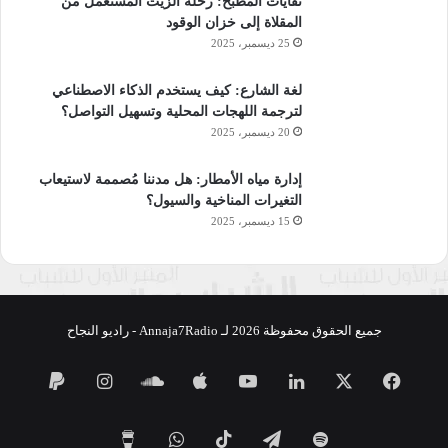
نفايات المطبخ: رحلة الزيت المستعمل من
المقلاة إلى خزان الوقود
25 ديسمبر، 2025
لغة الشارع: كيف يستخدم الذكاء الاصطناعي
لترجمة اللهجات المحلية وتسهيل التواصل؟
20 ديسمبر، 2025
إدارة مياه الأمطار: هل مدننا مُصممة لاستيعاب
التغيرات المناخية والسيول؟
15 ديسمبر، 2025
جميع الحقوق محفوظة 2026 لـ Annaja7Radio - راديو النجاح
فيسبوك
‫X
لينكدإن
‫YouTube
ساوند
انستقرام
كلاود
تيلقرام
‫TikTok
واتساب
‫Buy