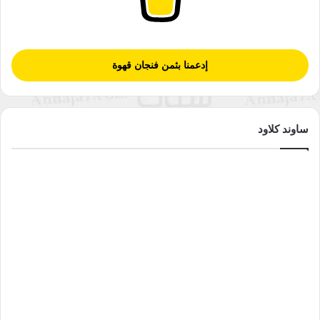
إدعمنا بثمن فنجان قهوة
ساوند كلاود