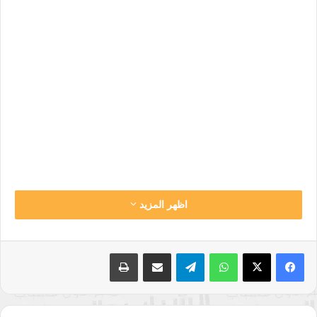
اظهر المزيد
حَيَّ عَلَى الْفَلَاحِ حَيَّ عَلَى الْفَلَاحِ …. اللَّهُ أَكْبَرُ اللَّهُ أَكْبَرُ
هَذَا نِدَاءٌ وَاللَّهِ لَقَدْ رَأَيْتُ مِثْلَهُ فِي نَوْمِي وَمَا أَعْجَلَنِي السَّاعَةَ إِلَّا أَنْ
واتساب
تيلقرام
مشاركة عبر البريد
طباعة
أَقُصَّهُ عَلَى رَسُولِ اللَّهِ حَتَّى سَمِعْتُ صَوْتَ بِلالٍ يُنَادِي بِهِ
عمر بن الخطاب هو مسلسل تاريخي يروي سيرة وحياة الخليفة
الثاني للمسلمين، تم إنتاج النسخة التلفزيونية بإنتاج مشترك بين