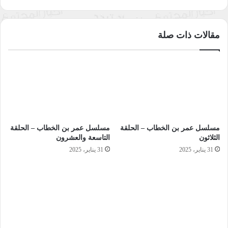
الأستاذ عبيدة فرج الله بواسطة أسماء فرج الله.
ابقوا على تواصل مستمرّ مع
راديو النجاح
ولا تنسوا تفعيل زرّ
مقالات ذات صلة
الاشتراك الموجود في تطبيقاتكم لتصلكم حلقاتنا أول بأول.
تابعونا على
إنستغرام
تابعونا على
تويتر
تابعونا على
فيسبوك
مسلسل عمر بن الخطاب – الحلقة
مسلسل عمر بن الخطاب – الحلقة
الثلاثون
التاسعة والعشرون
تابعونا على
ساوند كلاود
31 يناير، 2025
31 يناير، 2025
إدعمونا على
BuyMeaCoffee
تابعونا على
قناة اليوتيوب
تابعونا على
قناة الواتساب