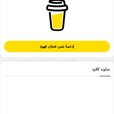
إدعمنا بثمن فنجان قهوة
ساوند كلاود