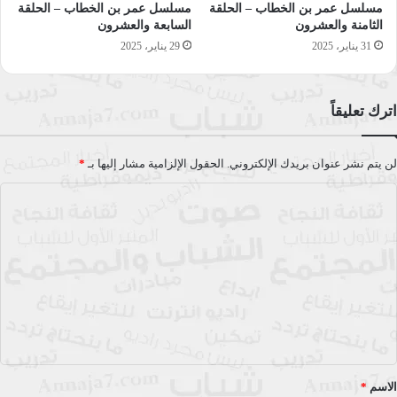
مسلسل عمر بن الخطاب – الحلقة
مسلسل عمر بن الخطاب – الحلقة
الثامنة والعشرون
السابعة والعشرون
إدعمونا على
BuyMeaCoffee
31 يناير، 2025
29 يناير، 2025
التاريخ الإسلامي
الخليفة الثاني
الصحابة
اترك تعليقاً
الفاروق
راديو النجاح
عمر الفاروق
لن يتم نشر عنوان بريدك الإلكتروني.
الحقول الإلزامية مشار إليها بـ
*
عمر بن الخطاب
مسلسلات
مسلسلات إذاعية
ا
مسلسلات تاريخية
مسلسلات راديو النجاح
ل
ت
نسخ الرابط
ع
ل
ي
ق
*
الاسم
*