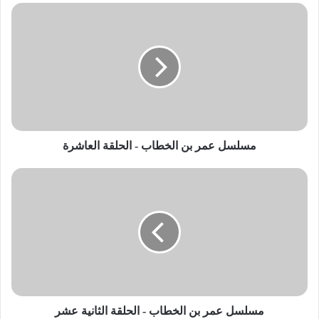
مركز تلفزيون الشرق الأوسط (mbc) ومؤسسة قطر للإعلام، يأخذنا
مسلسل
عمر
المسلسل في رحلة شيّقة عبر الأحداث والمعارك التي شهدها عهده
بن
والصفات التي اشتهر بها منذ شبابه حتى وفاته.
الخطاب
-
يقدم لكم راديو النجاح مسلسل “عمر بن الخطاب” بنسخته الإذاعية،
الحلقة
العاشرة
التي تأخذنا عبر حياة الصحابيُّ الجَلِيلُ والخليفة الثاني للحبيب
المصطفى”صلى الله عليه وسلم” .
مسلسل عمر بن الخطاب - الحلقة العاشرة
لُقِبَ عُمَر “بِالْفَارُوقِ” لقدرته على التمييز بين الحق والباطل، و”أَمِيرُ
اَلْمُؤْمِنِينَ” لكونه القائد الأعلى للمسلمين، و”اَلْعَدَّاءُ” بسبب قوته
مسلسل
عمر
وشجاعته في المعارك. استمعوا إلى هذا المسلسل المميز للتتعرفوا
بن
على هذه الشخصية الإسلامية الاستثنائية، وللاستلهام من حكمته،
الخطاب
وشجاعته، وتفانيه في خدمة الإسلام والمسلمين.
-
الحلقة
الثانية
من تأليف الكاتب الكبير وليد سيف وإخراج الراحل حاتم علي، يتميز
عشر
المسلسل بمجموعة من الممثلين الموهوبين مثل أسعد خليفة، غسان
مسعود، مهيار خضور ومي سكاف. تم إنتاجه للإذاعة تحت إشراف
مسلسل عمر بن الخطاب - الحلقة الثانية عشر