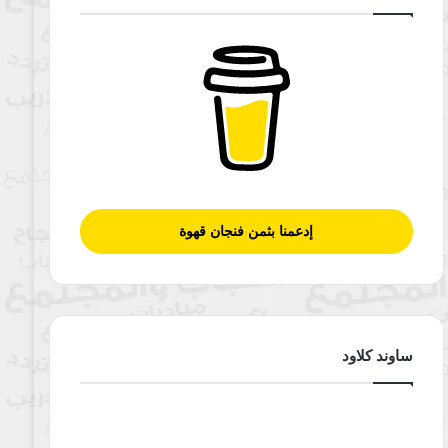
إدعمنا بثمن فنجان قهوة
ساوند كلاود