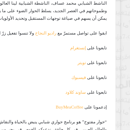
الناشط الشبابي محمد عساف، الناشطة الشبابية لينا العالو
وطموحاتهم في العصر الجديد، يسلط الحوار الضوء على ما يت
يمكن أن يسهم في صياغة توجهات المستقبل وتحديد الأولويات 
ابقوا على تواصل مستمرّ مع
راديو النجاح
ولا تنسوا تفعيل زرّ
تابعونا على
إنستغرام
تابعونا على
تويتر
تابعونا على
فيسبوك
تابعونا على
ساوند كلاود
إدعمونا على
BuyMeaCoffee
“حوار مفتوح” هو برنامج حواري شبابي ينبض بالحياة والنقاش
والعالم العربي. في كل حلقة، ندعوكم للغوص في بحر من