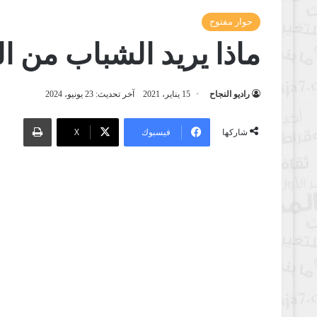
حوار مفتوح
ماذا يريد الشباب من ال
راديو النجاح
15 يناير، 2021
آخر تحديث: 23 يونيو، 2024
طباعة
فيسبوك
‫X
شاركها