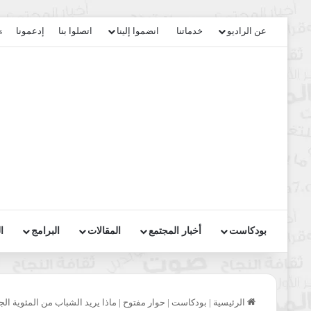
عن الراديو
خدماتنا
انضموا إلينا
اتصلوا بنا
إدعمونا
s
بودكاست
أخبار المجتمع
المقالات
البرامج
ا
الرئيسية
|
بودكاست
|
حوار مفتوح
|
ماذا يريد الشباب من المئوية الج