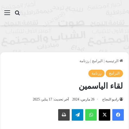
بحث عن
الق
الرئيسية
|
البرامج
|
رزنامة
البرامج
رزنامة
لقاء الياسمين
راديو النجاح
26 مارس، 2024
آخر تحديث: 17 يناير، 2025
واتساب
تيلقرام
طباعة