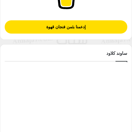
إدعمنا بثمن فنجان قهوة
ساوند كلاود