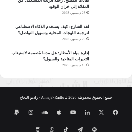
نفايات المطبخ: رحلة الزيت المستعمل من
المقلاة إلى خزان الوقود
25 ديسمبر، 2025
لغة الشارع: كيف يستخدم الذكاء الاصطناعي
لترجمة اللهجات المحلية وتسهيل التواصل؟
20 ديسمبر، 2025
إدارة مياه الأمطار: هل مدننا مُصممة لاستيعاب
التغيرات المناخية والسيول؟
15 ديسمبر، 2025
جميع الحقوق محفوظة 2026 لـ Annaja7Radio - راديو النجاح
فيسبوك
‫X
لينكدإن
‫YouTube
ساوند
انستقرام
كلاود
تيلقرام
‫TikTok
واتساب
‫Buy