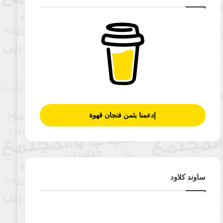
إدعمنا بثمن فنجان قهوة
ساوند كلاود