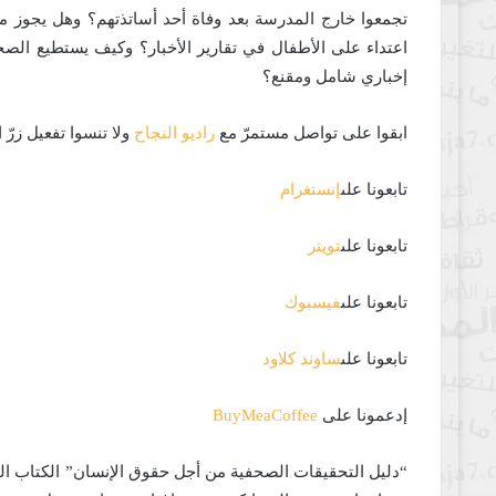
تجمعوا خارج المدرسة بعد وفاة أحد أساتذتهم؟ وهل يجوز
اعتداء على الأطفال في تقارير الأخبار؟ وكيف يستطيع الصح
إخباري شامل ومقنع؟
ابقوا على تواصل مستمرّ مع
راديو النجاح
ولا تنسوا تفعيل زرّ
تابعونا على
إنستغرام
تابعونا على
تويتر
تابعونا على
فيسبوك
تابعونا على
ساوند كلاود
إدعمونا على
BuyMeaCoffee
“دليل التحقيقات الصحفية من أجل حقوق الإنسان” الكتاب ا