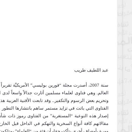
عبد اللطيف طريب
سنة 2007، أصدرت مجلة “فورين بوليسي” الأمريكيَّة 
العالم. وهي فتاوى لعلماء مسلمين أثارت جدالاً واسعاً لد
وتحريم بعض الرسوم والتكفير.. وقد تابعت الأقنية العربية هذ
الفتاوى التي باتت في تزايد مستمر ساهم بانتشارها التطور 
إصدار هذه النوعية “المستغربة” من الفتاوى رموز ذات شأن 
مقالاتهم كافة أنواع السخرية والتهكم في الداخل قبل الخا
ومرة بأوصاف أخرى يتأكد- حقا- أن فئة من “العلماء” يمتلكون قد