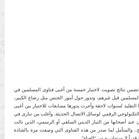
تقريراً تضمن نتائج تصويت لاختيار خمسة من أغبى فتاوى المسلمين في
ى المسلمين قبل غيرهم، وتدور حول أمور الجنس مثل رضاع الكبير،
ا التقليد لسنوات لاحقة وأجرت بدورها مسابقات للاختيار بين أغبى
التكنولوجي الرقمي لوسائل الاتصال الحديثة. وأغلب من تبارى في
عند أصحابها من التيار الديني السلفي أو الرسمي، الذين نالت
رج.. والمتأمل لما صدر من هذه الفتاوى التي وصفت مرة بالشاذة
راً لا يستهان به من “الغباء”.