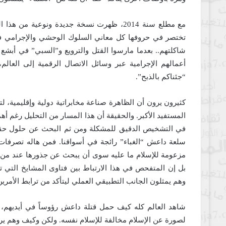
مع مطلع سنة 2014، ظهرت نسخة جديدة ونوعية
تختصر في حروفها كل معاني السلوك الوحشي والإجرامي في ح
شاكلتهم.. بعدما مارسوا القتل والترويع و”السبي” في أبش
أعمالهم الإجرامية عبر وسائل الاتصال الرقمية إلى العالم
“جئناكم بالذبح”.
كثيرون يرون أن الظاهرة صناعة مخابراتية دولية وإقليمية، 
المستفيد الأكبر. والحقيقة أن هذا المسار من التحليل رغم أهميت
في التشخيص الدقيق للمشكلة ومن ثم البحث عن حلول حقيقية 
سلعة داعش “الغباء” رائجة في أسواقنا. فمن هاله تصرفا
مزعومة للإسلام ما عليه سوى أن يبحث عن جذورها عند من ت
بل إن المتفحص في هذا الارتباط بين فتاوى المشايخ التي ت
وهم يمثلون الجانب التطبيقي العملي ليتأكد من ترابط الأمرين 
شاهد العالم كله كيف حمل قتلة داعش رؤوساً في أيديهم، ل
لصورة عن الإسلام مخالفة للإسلام نفسه. ولكن وكيف وهم يردد