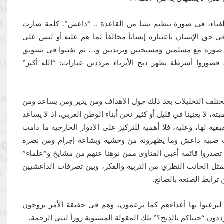
 من هذا الغباء، في صورة تنظيم نشأ من القاعدة .. “داعش”. كلمة صارت
ق الإنسان باعتباره إنساناً مخالفاً لما هم عليه أو ليس على
ع صوره مع مسلمين ومسيحيين ويزيديين و… ثم تفننوا في تسويق
، فصوروا أشرطة تظهر ذبح الأبرياء مرددين عبارات: “الله أكبر”
لتختلف التحليلات بعد ذلك حول الأهداف ومن يدير ومن يساعد ومن
ه، لا يعنينا في قليل أو كثير نحن أبناء الوطن العربي، إذ لا يساعد
لها، وعليه، فلا أهمية للتركيز على الأدوار الخارجية ما دامت
ت صبية داعش وما يظهرونه من وحشية وبشاعة إجرام ومن نصرة
صدروا قائمة أغبى الفتاوى ممن نوهنا عنهم من مشايخ و”علماء”
مثل الجانب النظري من التربية والفكر، وبين تصرفات الداعشيين
ترابط الصنعة بالصانع.
يرعبوا بها أعداءهم كما يزعمون، وهم في حقيقة الأمر يروجون
ون “جئناكم بالذبح؟” تلك المقولة المنسوبة زوراً لنبي الرحمة.