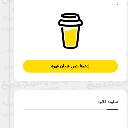
إدعمنا بثمن فنجان قهوة
ساوند كلاود