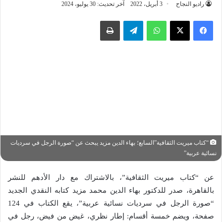
راديو النجاح
3 أبريل، 2022
آخر تحديث: 30 يوليو، 2024
واتساب
تيلقرام
طباعة
“كتاب ميريت الثقافية”السابع؛ بهاء الدين مزيد يبحث عن “صورة الرجل في سرديات
نسائية عربية”
عن “كتاب ميريت الثقافية”، بالاشتراك مع دار الأدهم للنشر
بالقاهرة، صدر للدكتور بهاء الدين محمد مزيد كتابه النقدي الجديد
“صورة الرجل في سرديات نسائية عربية”، يقع الكتاب في 124
صفحة، ويضم خمسة أقسام: إطار نظري، غيض من فيض، رجل في