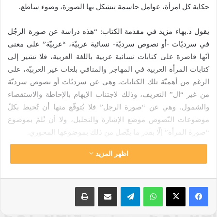
حكاية كل امرأة، عوامل حاسمة تتشكل بها الصورة، وضوء ساطع.
يقول د.بهاء مزيد في مقدمة الكتاب: “هذه دراسة عن صورة الرجُل
في سرديّات -أو نصوص سرديّة- نسائية عربيّة، “عربيّة” على معنى
أنّها قاصرة على كتابات نسائية عربية باللغة العربية، فلا تشير إلى
كتابات المرأة العربية في المهاجر والمنافي بلغات غير العربيّة، على
الرغم من أهميّة تلك الكتابات. وهي عن سرديّات أو نصوص سرديّة
من غير “ال” التعريف، وذلك لاجتناب الإيهام بالإحاطة والاستقصاء
والشمول. وهي عن “صورة الرجل” فلا يُتوقّع منها أن تُحيط بكلّ
موضوعات النّصوص موضع الإشارة والتحليل، ولا أن تُلمّ بموضوع
“صورة المرأة” إلّا بقدر ما يتّصل من ذلك بموضوعها المحوري.
اظهر المزيد
ليس في هذه الدراسة تأريخ للنسويّة العربيّة، ولا تأريخ للرواية
النسائيّة العربيّة. وليست النّصوص التي تتناولها الدراسة أكثر
النّصوص السرديّة النسائيّة العربيّة أهميّة أو جودة أو جدارة، وهي
واتساب
تيلقرام
مشاركة عبر البريد
طباعة
ليست النّصوص السرديّة النسائيّة الوحيدة التي تتناول صورة الرجل،
فلا يكاد يخلو نصّ سرديّ نسائي من انشغال بالرجُل. تناولت دراسات