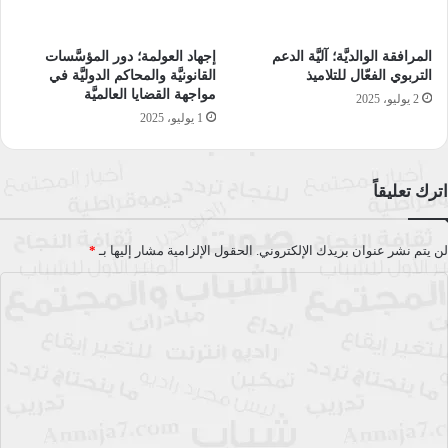
العربية المتحدة وتايلاند.
المرافقة الوالديَّة؛ آليَّة الدعم
إجهاد العولمة؛ دور المؤسَّسات
حصل على عدد من الجوائز في النقد الأدبي منها جائزة سعاد الصباح
التربوي الفعّال للتلاميذ
القانونيَّة والمحاكم الدوليَّة في
1994، وجائزة صندوق التنمية الثقافية المصري 1997، وجائزة
مواجهة القضايا العالميَّة
2 يوليو، 2025
1 يوليو، 2025
الشارقة للإبداع العربي 2001.
نُشرت له عدة دراسات وكتب في مصر والكويت والإمارات وبريطانيا
اترك تعليقاً
وألمانيا، منها: “زمن الرواية العربية: مقدمات وإشكاليات وتطبيقات”،
“خالتي صفية والدير بين واقعية التجريد وأسطورية التجسيد”،
“تسييس الترجمة” باللغة الإنجليزية، “خطاب الكراهية في الثقافة
لن يتم نشر عنوان بريدك الإلكتروني.
الحقول الإلزامية مشار إليها بـ
*
العربية” باللغة الإنجليزية، “تبسيط التداولية”، “تبسيط تحليل الخطاب
ا
النقدي والسياسي” باللغة الإنجليزية، “لغة أهل مصر اليوم”، القاهرة:
ل
“إلّا رمزا” “شجرة السّم: مختارات من الشعر الإنجليزي” باللغة
ت
العربية، “قاموس أكسفورد للمصطلحات الأدبية”، “الشعر من التحليل
ع
إلى الترجمة” باللغة الإنجليزية، و”قراءة القصيدة الحداثية”.
ل
تصميم غلاف الكتاب إهداء من الفنان الكبير أحمد اللباد، واللوحة
ي