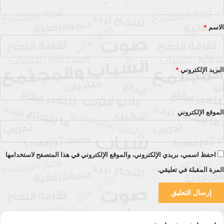
للفنانة الكبيرة جاذبية سري، الإخراج الداخلي إهداء من الشاعر عادل
ق
سميح، مكدير التحرير سارة الإسكافي، ورئيس تحرير السلسلة
*
الاسم
*
والمجلة الشاعر المصري سمير درويش.
*المصدر: التنويري.
البريد الإلكتروني
*
الأدب
الأدب العربي
كتاب ميريت الثقافي
الموقع الإلكتروني
نسخ الرابط
احفظ اسمي، بريدي الإلكتروني، والموقع الإلكتروني في هذا المتصفح لاستخدامها
المرة المقبلة في تعليقي.