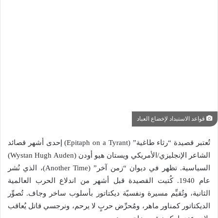
قواعد الاستبداد لإخضاع العباد
تُعتبر قصيدة “رثاء طاغية” (Epitaph on a Tyrant) إحدى أشهر قصائد
الشاعر الإنجليزي/الأمريكي ويستان هيو أودن (Wystan Hugh Auden)
السياسية. تظهر في ديوان “زمن آخر” (Another Time)، الذي نُشر
عام 1940. كُتبت القصيدة قبل أشهر من اندلاع الحرب العالمية
الثانية، وتُقيِّم مسيرة ونفسيّة ديكتاتور بأسلوب ساخر وجاف. تُصوِّر
الديكتاتور كمناور ماهر، ومُحرِّض حربٍ لا يرحم، ونرجسي قاتل يُعاقب