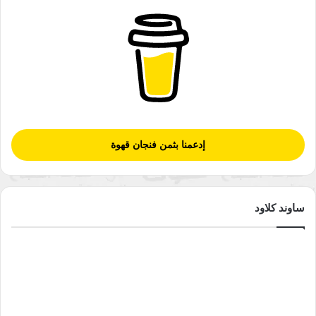
تواصلت لعقود متتالية، وأدّت إلى محصّلة مرعبة تمثّلت في ارتفاع
معدلات الفقر، والأمية، والتخلّف الحضاري، وانتشار الجهل، وشيوع
القهر والاستبداد، وتفكّك النسيج الاجتماعي، وظهور النزعات
المذهبية والعرقية.
ومن “إنجازات” الأنظمة العربية
نجاحها في ترسيخ آلية ذهنية لدى المواطن العربي، تربط بين العقاب
الصارم الذي لا يرحم، وبين أي مظاهر مخالفة لرؤية السلطة. فكل
إدعمنا بثمن فنجان قهوة
سلوكٍ معارض، أو قولٍ ناقد، أو حتى مجرّد رأي حر، يقابَل بالردع
والعقوبة. وبالتالي، يصبح الخنوع والانقياد وسيلة النجاة الوحيدة.
جميع الشعوب العربية تُدرك
ساوند كلاود
أن بعض الأنظمة قد أتقنت بجدارة فنون الترهيب والتفزيع والوعيد،
حتى بات الخوف سمةً عامة. الخوف من الاعتقال، ومن التعذيب،
ومن الفقر، ومن المجهول. الخوف الذي يصل إلى حدّ الشلل، ويُحدث
حالة من الاغتراب الداخلي لدى المواطن، فلا يشعر بهويّته ولا بحرية
رأيه، بل يُنكر ذاته خوفًا من العقاب.