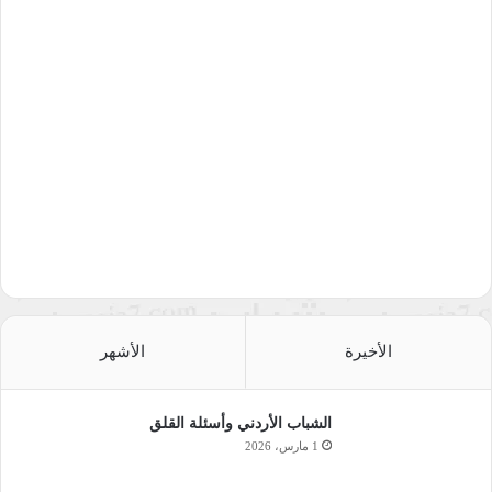
تستخدم الأنظمة سياسة العصا والجزرة.
الجزرة تكون عبر الخداع بشعارات الحرية والديمقراطية، مع الإبقاء
على جوهر الاستبداد. تُنظّم الانتخابات، وتُرفع الشعارات، وتُزيّن
المظاهر، ولكن الأداة الأمنية تبقى هي الحاكمة. فالديمقراطية عند
بعض الأنظمة ليست إلا طلاءً خارجيًا لسجنٍ كبير.
نظرية التعلم الشرطي
العالِم الروسي “إيفان بافلوف” أجرى تجربة شهيرة على كلب، لاحظ
فيها أن لعاب الكلب يسيل عند تقديم الطعام، ثم ربط ذلك بقرع
الجرس، حتى أصبح الجرس وحده كافيًا لاستثارة اللعاب. هذه
الأخيرة
الأشهر
الظاهرة، المعروفة بالتعلم الشرطي، تمثّل أساسًا لفهم كيف يمكن
تشكيل الاستجابات السلوكية من خلال التكرار والربط.
الشباب الأردني وأسئلة القلق
وعلى الصعيد البشري،
1 مارس، 2026
يُستخدم هذا الأسلوب لإنتاج الخوف، كما في مثال السجين الذي