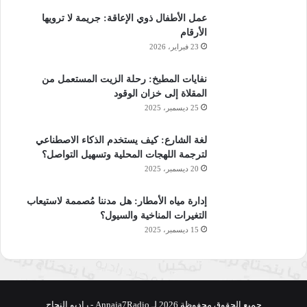
يتعرّض لصدمات كهربائية تسبقها أصوات معيّنة، كصوت الحاكم مثلًا.
عمل الأطفال ذوي الإعاقة: جريمة لا ترويها
مع التكرار، يُصبح صوت الحاكم وحده كافيًا لإثارة الخوف، دون
الأرقام
الحاجة إلى تعذيب فعلي.
23 فبراير، 2026
وهكذا يتم تكييف الشعوب نفسيًا،
نفايات المطبخ: رحلة الزيت المستعمل من
بحيث ترتعد لمجرد رؤية صورة الحاكم أو سماع اسمه، ويتم الربط
المقلاة إلى خزان الوقود
بين شخصه والوطن، وبين سياسات القمع ومصلحة الشعب، فتدخل
25 ديسمبر، 2025
المجتمعات في دوّامة من الهلع والقلق.
لغة الشارع: كيف يستخدم الذكاء الاصطناعي
لترجمة اللهجات المحلية وتسهيل التواصل؟
20 ديسمبر، 2025
أساليب الترويض
إدارة مياه الأمطار: هل مدننا مُصممة لاستيعاب
تعتمد الأنظمة على وسائل عدّة لترويض الشعوب، منها:
التغيرات المناخية والسيول؟
15 ديسمبر، 2025
الترفيه المُوجّه:
عبر المهرجانات، والفعاليات الرياضية والفنية.
تكثيف الرموز:
صور الحاكم في كل مكان، النشيد الوطني،
العلم، والخطابات.
تقديس الزعيم:
ربط كل إنجاز باسمه، وتقديمه على أنه مصدر
جميع الحقوق محفوظة 2026 لـ Annaja7Radio - راديو النجاح