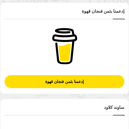
ذلك، اشتد الصراع بين العرب واليهود في ثلاثينيات القرن الماضي مع
إدعمنا بثمن فنجان قهوة
تزايد الهجرة اليهودية، مدفوعةً بالاضطهاد في أوروبا، ومع سعي
الحركة الصهيونية إلى إقامة دولة يهودية في فلسطين.
في نوفمبر 1947، أصدرت الجمعية العامة للأمم المتحدة قرارًا
بتقسيم فلسطين إلى دولتين، إحداهما يهودية والأخرى عربية، مع
وضع القدس تحت إدارة الأمم المتحدة. رفض العالم العربي الخطة،
بحجة أنها غير عادلة وتنتهك ميثاق الأمم المتحدة. شنت الميليشيات
اليهودية هجمات على القرى الفلسطينية، مما أجبر الآلاف على
الفرار. تصاعد الوضع إلى حرب شاملة عام 1948، مع نهاية الانتداب
البريطاني ورحيل القوات البريطانية، وإعلان استقلال دولة إسرائيل
إدعمنا بثمن فنجان قهوة
ودخول الجيوش العربية المجاورة. شنّت القوات الإسرائيلية حديثة
التأسيس هجومًا واسع النطاق. وكانت نتيجة الحرب تهجيرًا دائمًا
لأكثر من نصف السكان الفلسطينيين.
ساوند كلاود
في ديسمبر/كانون الأول 1948، دعت الجمعية العامة للأمم المتحدة
إلى عودة اللاجئين، واستعادة الممتلكات، والتعويض (القرار 194 (II)).