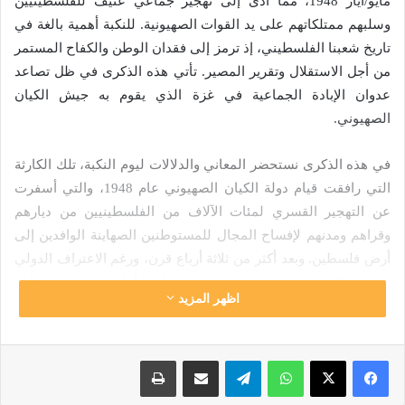
مايو/أيار 1948، مما أدى إلى تهجير جماعي عنيف للفلسطينيين
وسلبهم ممتلكاتهم على يد القوات الصهيونية. للنكبة أهمية بالغة في
تاريخ شعبنا الفلسطيني، إذ ترمز إلى فقدان الوطن والكفاح المستمر
من أجل الاستقلال وتقرير المصير. تأتي هذه الذكرى في ظل تصاعد
عدوان الإبادة الجماعية في غزة الذي يقوم به جيش الكيان
الصهيوني.
في هذه الذكرى نستحضر المعاني والدلالات ليوم النكبة، تلك الكارثة
التي رافقت قيام دولة الكيان الصهيوني عام 1948، والتي أسفرت
عن التهجير القسري لمئات الآلاف من الفلسطينيين من ديارهم
وقراهم ومدنهم لإفساح المجال للمستوطنين الصهاينة الوافدين إلى
أرض فلسطين. وبعد أكثر من ثلاثة أرباع قرن، ورغم الاعتراف الدولي
بشرعية القضية الفلسطينية ونضال شعبها من أجل حقوقه غير القابلة
اظهر المزيد
للتصرف، لا تزال ذكرى النكبة عام 2025 تحمل في طياتها واقعاً
وحشياً يتمثل في الاحتلال الإسرائيلي وقمع الشعب الفلسطيني،
واستمرار التطهير العرقي للسكان الفلسطينيين، وانتهاكات دولة
واتساب
تيلقرام
مشاركة عبر البريد
طباعة
الكيان الصهيوني للقانون الدولي من خلال العدوان المتواصل ضد
الدول المجاورة.