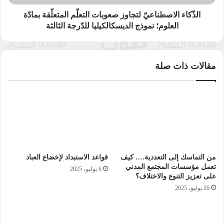
نموذج
1947 على خطة لتقسيم فلسطين إلى “دولة يهودية” و”دولة عربية”
الديسكالكيليا
الذّكاء الاصطناعيّ لتجاوز صعوبات التعلّم المتعلّقة بمادّة
ضد رغبات الغالبية العظمى من السكان العرب الفلسطينيين
للدّرجة
العلوم؛ نموذج الديسكالكيليا للدّرجة الثالثة
الأصليين. وقد منحت 56% من الأرض للدولة اليهودية المقترحة، على
الثالثة
الرغم من أن اليهود كانوا يمتلكون حوالي 7% فقط من الأراضي
الخاصة في فلسطين، ويشكلون حوالي 33% فقط من السكان،
مقالات ذات صلة
وكانت نسبة كبيرة منهم من المهاجرين الجدد من أوروبا. من ناحية
أخرى، كان من المقرر إقامة الدولة الفلسطينية على 42% فقط من
فلسطين التاريخية، على الرغم من أن الفلسطينيين المسلمين
والمسيحيين شكلوا أغلبية كبيرة من السكان وكانوا من السكان
الأصليين لجميع الأراضي.
كانت خطة التقسيم هذه ستؤدي إلى “تحويل ما يقرب من نصف
من التماسك إلى التعددية…. كيف
قواعد الاستبداد لإخضاع العباد
السكان الفلسطينيين – الأغلبية الأصلية على أرض أجدادهم – بين
تعمل مؤسسات المجتمع المدني
6 يوليو، 2025
عشية وضحاها إلى أقلية تحت حكم أجنبي” وبالتالي، رفضتها القيادة
على تعزيز التنوع والاختلاف؟
الفلسطينية وكذلك جامعة الدول العربية.
26 يوليو، 2025
بعد إقرار خطة التقسيم مباشرةً تقريباً بدأت عمليات طرد