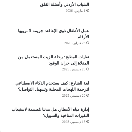
الشباب الأردني وأسئلة القلق
1 مارس، 2026
تشير كلمة “النكبة” إلى التطهير العرقي والتهجير الجماعي
للفلسطينيين الذي بدأ في ديسمبر/كانون الأول 1947، قبل أشهر
قليلة من إعلان إسرائيل قيام دولتها. هاجمت الجماعات الصهيونية
عمل الأطفال ذوي الإعاقة: جريمة لا ترويها
الأرقام
شبه العسكرية المدن والقرى الفلسطينية بعنف بهدف بناء دولة
23 فبراير، 2026
يهودية، وذلك من خلال تهجير الفلسطينيين قسرًا من منازلهم،
وتجريدهم من أراضيهم وممتلكاتهم وتراثهم الثقافي، وحرمانهم من
نفايات المطبخ: رحلة الزيت المستعمل من
حقوقهم السياسية والوطنية والإنسانية الأساسية.
المقلاة إلى خزان الوقود
25 ديسمبر، 2025
تأتي الذكرى الخامسة والسبعون للنكبة في مرحلة حرجة وخطيرة
شهدت تصعيداً متواصلًا في العدوان الصهيوني الفاشي على أهلنا في
لغة الشارع: كيف يستخدم الذكاء الاصطناعي
لترجمة اللهجات المحلية وتسهيل التواصل؟
قطاع غزة، استخدم فيه الكيان النازي أبشع وأقبح وأخطر الأسلحة
20 ديسمبر، 2025
التي قتلت البشر ودمرت الحجر والشجر ومحت كل مظاهر الحياة.
وفرضت على غزة الحصار الشامل ومنعت دخول كل شيء حتى الماء
إدارة مياه الأمطار: هل مدننا مُصممة لاستيعاب
والطعام، فوصل الأمر بسكان غزة أن يموتوا جوعاً وقهراً.
التغيرات المناخية والسيول؟
15 ديسمبر، 2025
عندما يُحيي الفلسطينيون ذكرى النكبة في 15 مايو/أيار، فإنهم لا