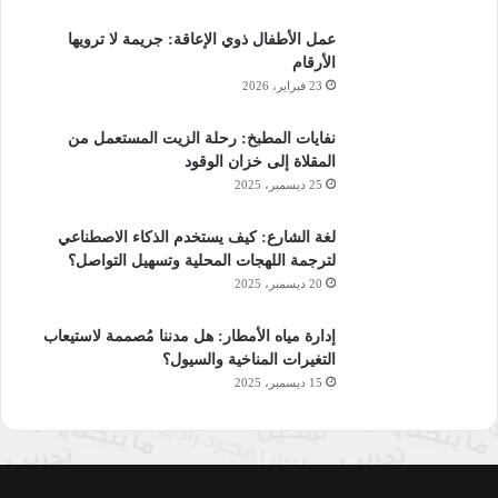
بل بمثابة نسق ثقافي يؤدي وظيفة نسقية ثقافية تضمر أكثر مما
عمل الأطفال ذوي الإعاقة: جريمة لا ترويها
)
[11]
(
تعلن
. أما عن
خصائص النقد الثقافي
فإنه يتصف
بمجموعة من
الأرقام
[12]
)
(
الخصائص
، وهي كالآتي
:
23 فبراير، 2026
1- ” إبعاد الانتقائية المتعالية التي تفصل بين النخبوي والإنتاج
نفايات المطبخ: رحلة الزيت المستعمل من
الشعبي، فيقوم بدراسة ما هو جمالي وغير جمالي.
المقلاة إلى خزان الوقود
25 ديسمبر، 2025
2- كشف جماليات أخرى في النص لم يُلتفت إليها من قبل.
لغة الشارع: كيف يستخدم الذكاء الاصطناعي
لترجمة اللهجات المحلية وتسهيل التواصل؟
3- الدخول في عمق النص بدلاً من النظرة السطحية.
20 ديسمبر، 2025
4- كشف القيم الفضلى والحقيقية للنص.
إدارة مياه الأمطار: هل مدننا مُصممة لاستيعاب
التغيرات المناخية والسيول؟
15 ديسمبر، 2025
5- تذوق النص بوصفه قيمة ثقافية، لا مجرد قيمة جمالية، وذلك من
خلال عن الكشف عن حقائق تحيط بالنص وقائله.
6- ربط العلوم الإنسانية بالأدب (علم الاجتماع، علم النفس،