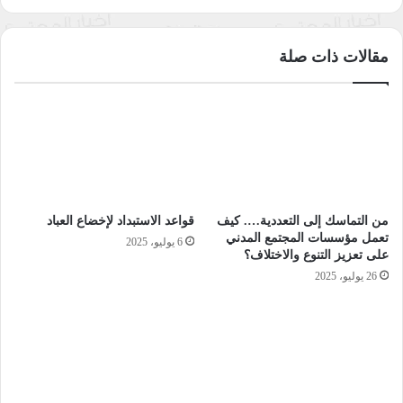
المضمرة التي ينطوي عليها الخطاب الثقافي بكل تجلياته وأنماطه.
وهو نقد غير مؤسساتي وغير رسمي، فهو غير معني بكشف
مقالات ذات صلة
الجماليات كالنقد الأدبي، وإنما هَمُه الكشف عن أقنعة المخبوء جمالياً
)
[6]
(
وبلاغياً
“
. وهو ظاهرة من الظواهر التي تزامنت مع نقد ما بعد
الحداثة في الأدب والنقد يستعين بجميع المناهج ليتمكن من
كشف
وتعرية الأنساق الثقافية المضمرة الموجودة في الخطابات الثقافية
.
إن تبني النقد الثقافي ظهر نتيجة لتوسع الثقافة في النصف الثاني
من القرن العشرين، فالثقافة تجعل المرء
باستطاعته القدرة على
من التماسك إلى التعددية…. كيف
قواعد الاستبداد لإخضاع العباد
الإبداع والابتكار والخلق
، لذا فالنقد الثقافي
يكشف العيوب النسقية
تعمل مؤسسات المجتمع المدني
6 يوليو، 2025
على تعزيز التنوع والاختلاف؟
الموجودة في الثقافة
، وهو لا يفرق بين فن النخبة المختارة والآخر
26 يوليو، 2025
الجماهيري، ولا بين الآداب الرفيعة والآداب الشعبية .
بذلك يعتبر النقد الثقافي في دلالته العامة كما يوحي اسمه،
نشاط
فكري يتخذ من الثقافة بشموليتها موضوعاً لبحثه وتفكيره ويعبر عن
مواقف إزاء تطوراتها وسماتها
. وبهذا المعنى يمكن القول إن النقد
الثقافي نقد عرفته ثقافات كثيرة، ومنها الثقافة العربية قديماً وحديثاً.