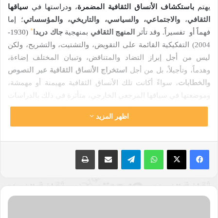
يهتم
باستكشاف الأنساق الثقافية المضمرة
، ودراستها في
سياقها
الثقافي
،
والاجتماعي، والسياسي، والتاريخي، والمؤسساتي
؛ إما
*
فهماً أو تفسيراً. وقد تأثر
المنهج الثقافي
بمنهجية
جاك دريدا
(1930-
2004) التفكيكية القائمة على التقويض، والتشتيت، والتشريح، ولكن
ليس من أجل إبراز التضاد والمتناقض، وتبيان المختلف إضاءة،
وهدماً، وتأجيلاً، بل من أجل
استخراج الأنساق الثقافية عبر النصوص
والخطابات
، سواءً أكانت تلك الأنساق الثقافية مهيمنة أو مهمشة،
وموضعتها في سياقها المرجعي الخارجي، متأثرة في ذلك بالدراسات
الثقافية المتنوعة، وتمثل
الماركسية الجديدة، والتاريخانية الجديدة،
اظهر المزيد
والمادية الثقافية، والنقد الاستعماري (الكولونيالي)، والنقد النسوي
)
(
الذي يدافع ثقافياً عن كينونة التأنيث في مواجهة سلطة التذكير
[1]
.
واتساب
تيلقرام
مشاركة عبر البريد
طباعة
إن النقد الثقافي هو منهج سبقنا إليه الغرب (أمريكا وفرنسا) له
[2]
)
(
أدواته
للكشف عن المضمر النسقي
في العمل الأدبي
. ويمكن
القول إن النقد الثقافي هو نشاط فكري يتخذ من الثقافة بشموليتها
)
[3]
(
موضوعاً لبحثه وتفكيره، ويعبر عن مواقف إزاء تطوراتها وسماتها
.
مراجعة
ويرى المفكر والفيلسوف المصري
صلاح قنصوه
*
(1936-2019) أن
ماركيوز