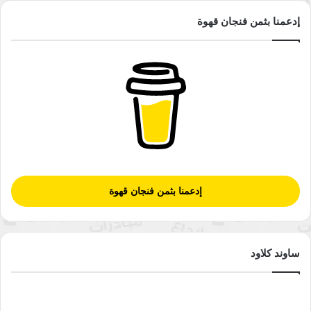
حضور الفكر الإسلامي الهندي في العالم العربي حضورا باهتا
إدعمنا بثمن فنجان قهوة
(الرفاعي،2017).
على مستوى بنيته؛ جاء الكتاب في أربعة فصول تتباين كمًّا وموضوعًا.
الفصل الأول، اختار له الرفاعي عنوان: “علم الكلام: ملخص لنشأته
وتطوره وعجزه وانسداده”؛ والذي انهال فيه الرفاعي بسهام نقد
جريء على علم الكلام القديم، مقدمًا لتشريح دقيق لأسباب كساده
الفكري.
وحدد في الفصل الثاني بوضوح أن: “علم الكلام الجديد هو الفهم
إدعمنا بثمن فنجان قهوة
الجديد للوحي”، ليشرح لنا الأبعاد الإبستيمولوجية لهذا العلم القديم
الجديد؛ مقدما لمقاصده وضوابطه، وموضحًا لمحورية الوحي الخاصة
فيه.
ساوند كلاود
في حين يتعلق الفصل الثالث من الكتاب بـ: “الفهم الجديد للوحي
في الهند” بقراءة نقدية لإسهام المفكرين المسلمين الهنود
وتجديدهم، وفي هذا المبحث الذي ينتهي من خلاله الرفاعي إلى