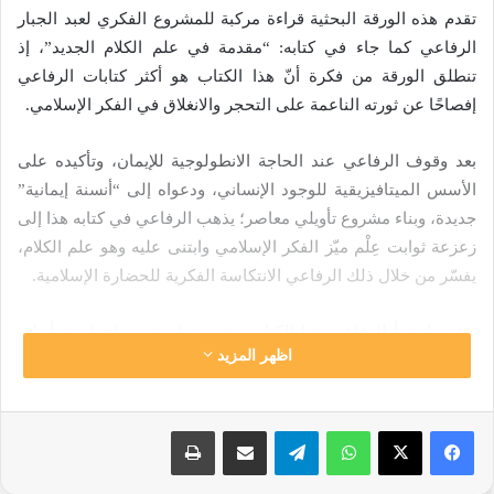
تقدم هذه الورقة البحثية قراءة مركبة للمشروع الفكري لعبد الجبار
الرفاعي كما جاء في كتابه: “مقدمة في علم الكلام الجديد”، إذ
تنطلق الورقة من فكرة أنّ هذا الكتاب هو أكثر كتابات الرفاعي
إفصاحًا عن ثورته الناعمة على التحجر والانغلاق في الفكر الإسلامي.
بعد وقوف الرفاعي عند الحاجة الانطولوجية للإيمان، وتأكيده على
الأسس الميتافيزيقية للوجود الإنساني، ودعواه إلى “أنسنة إيمانية”
جديدة، وبناء مشروع تأويلي معاصر؛
يذهب الرفاعي في كتابه هذا إلى
زعزعة ثوابت عِلْم ميّز الفكر الإسلامي وابتنى عليه وهو علم الكلام،
يفسّر من خلال ذلك الرفاعي الانتكاسة الفكرية للحضارة الإسلامية.
عندما نقرأ للرفاعي هذا الكتاب وغيره نراه يقوم بانتفاضة تأويلية
اظهر المزيد
بأدوات إبستيمولوجية وغايات إيمانية لتحقيق “ثورة المعنى”، الذي
يشدد الرفاعي على ضرورة استحضاره في التفكير الديني اليوم.
نكتشف من خلاله أن الرفاعي “فيلسوف معنى”، كما يعبر كتابه هذا
واتساب
تيلقرام
مشاركة عبر البريد
طباعة
عن ذلك، وما يؤسس له في تعريفه الذي ينفرد فيه للدين. الشغف
باكتشاف المعنى في الدين هو الهمُّ الذي يتحكم في منهج الرفاعي