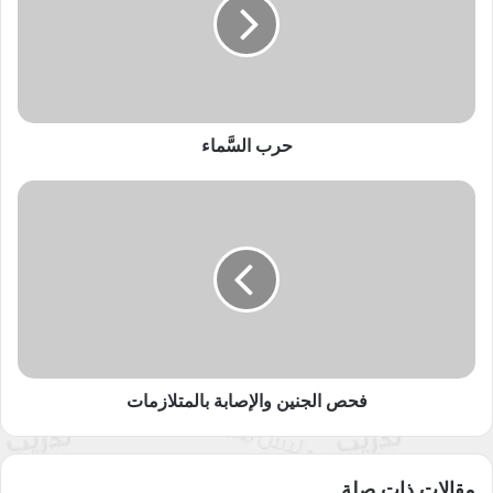
من الإصابة بالمتلازمات؟
تبدأ إجراءات تشخيص الجنين للتحقّق من إصابته بالمتلازمات من
إجراء فحص الدم للحامل، والذي يمكن من خلاله التأكُّد من احتماليَّة
وجود خلل كروموسومي عند الطفل.
حرب السَّماء
فحص
ترتكز إجراءات الفحص والتشخيص الثانويَّة على استخدام التصوير
الجنين
بالموجات فوق الصوتيَّة، ويمكن القول بأنّ هذا النوع من الفحوصات،
والإصابة
يعدُّ روتينيًّا وضررويًّا أثناء الحمل رغم وجود بعض المتلازمات التي لا
بالمتلازمات
يمكن كشفها إلى وقتٍ متأخِّر من الحمل، لذا يجب على الوالدين
الاهتمام بإجرائه خلال الفترة الممتدَّة بين الأسبوع 18- 23، ويتمّ من
خلاله التأكُّد من تطوّر كل ممَّا يأتي بصورة طبيعيَّة:
تكوين رأس طفلك ودماغه، بالإضافة إلى التأكُّد من ملامح
فحص الجنين والإصابة بالمتلازمات
وجهه.
تطوُّر العمود الفقري لطفلك.
هيكل قلب الطفل وعمله إلى جانب التحقُّق من الرئة وعملها.
مقالات ذات صلة