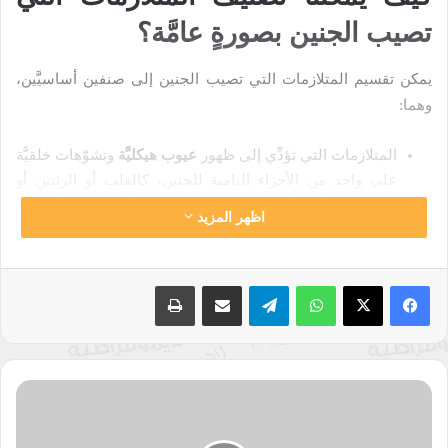
تصيب الجنين بصورةٍ عامَّة؟
يمكن تقسيم المتلازمات التي تصيب الجنين إلى صنفين أساسيَّين،
وهما:
المتلازمات التي تؤدِّي إلى ظهور
عيوب هيكليَّة
وتشوّهات خلقيَّة
على واحد من الأجزاء النامية للجنين، كالقلب أو الرئتين أو
الوجه، ومن أبرز أمثلتها السنسنة المشقوقة أو الشفة الأرنبيَّة.
اظهر المزيد
المتلازمات التي تؤدِّي إلى ظهور
عيوب وظيفيَّة
للجنين،
وبكلمات أخرى تؤثِّر على طبيعة عمل أجزاء جسمه، كالدماغ،
ومن أبرز أمثلتها الإصابة بالعمى أو متلازمة داون أو مرض تاي
واتساب
تيلقرام
مشاركة عبر البريد
طباعة
ساكس.
ومن الجدير بالذكر إمكانيَّة ظهور متلازمات تؤثِّر هيكليًا ووظيفيًا على
الجنين في آنٍ واحد.
حرب
السَّماء
ما هي إجراءات فحص الجنين للتحقُّق