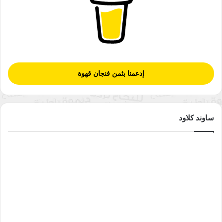
هناك بعض أنواع التشوُّهات تظهر لدى الجنين لا تحتاج إلى علاج، إذ
تُعالَج تلقائيًّا مع مرور الوقت وقبل الولادة.
لذا لا داعي للقلق دائمًا بشأن المتلازمات، ومن الأمثلة على ذلك
بعض تشوُّهات القلب على سبيل المثال.
إدعمنا بثمن فنجان قهوة
متلازمات تتطلّب رعاية صحّيَّة متخصِّصة:
هناك بعض أنواع التشوّهات تظهر لدى الجنين تتطلّب رعاية صحّيَّة
متخصِّصة أثناء الولادة إضافة إلى ضرورة الاستمرار بها حتى بعد
ساوند كلاود
الولادة بفترة وجيزة أيضًا، كما أنَّ بعض المتلازمات تتطلّب رعاية
صحّيَّة للجنين خلال فترة الحمل وهو في رحم والدته.
ما هي أكثر أسباب الإصابة بالمتلازمات
شُيوعًا؟
تُصاب الأجنَّة غالبًا بالمتلازمات عند حدوث أحد الأمور التالية: