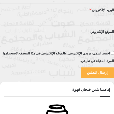
القلب:
البريد الإلكتروني
*
يُجرى الكشف عن المتلازمات خلال الفترة الممتدَّة بين الأسبوع 20-
22 من الحمل.
الموقع الإلكتروني
هل هناك علاج للمتلازمات التي
تُكتشَف لدى الجنين خلال فترة
الحمل؟
احفظ اسمي، بريدي الإلكتروني، والموقع الإلكتروني في هذا المتصفح لاستخدامها
المرة المقبلة في تعليقي.
يقع على عاتقك كأب أو أمّ مناقشة الحالة ومتابعتها مع الطبيب
المختصّ دائمًا.
إنّ كل حالة يمكن التعامل معها بطريقة مختلفة تمامًا، ومن ذلك ما
إدعمنا بثمن فنجان قهوة
يأتي:
متلازمات تُعالَج من تلقاء نفسها: