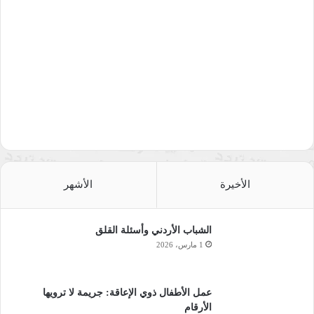
خلل كروموسومي.
خلل جيني متحوّر.
عامل مُعدي.
تناول دواء معيَّن.
الإدمان
.
كيف يمكن تحديد احتماليَّة الإصابة
بمتلازمة ما لدى الجنين؟
الأخيرة
الأشهر
يمكن القول بأنّ الإصابة بمتلازمة ما لدى الجنين محتملة عند توفُّر
واحد أو أكثر من النقاط الآتية:
الشباب الأردني وأسئلة القلق
1 مارس، 2026
إذا كان لديك تاريخ عائلي للمرض.
إذا كان المرض شائعًا بين الأقارب.
عمل الأطفال ذوي الإعاقة: جريمة لا ترويها
إذا كنت قد تعرّضت لعامل يسبِّب المسخ أو العيوب الخلقيَّة
الأرقام
الظاهرة.