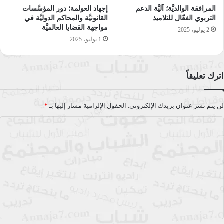
يلي ذلك إجراء بعض الفحوصات والاختبارات اللازمة من قِبل الطبيب،
المرافقة الوالديَّة؛ آليَّة الدعم
إجهاد العولمة؛ دور المؤسَّسات
ومن ذلك:
التربوي الفعّال للتلاميذ
القانونيَّة والمحاكم الدوليَّة في
مواجهة القضايا العالميَّة
2 يوليو، 2025
1 يوليو، 2025
فحص الحمل.
فحص بدني عامّ وشامل.
اختبار الهرمونات من خلال أخذ عيِّنة من الدم.
اترك تعليقاً
أخذ صورة لمنطقة الحوض والبطن والمناطق التناسليَّة، إضافة
إلى تصوير الجمجمة لإجراء فحص الغدَّة النخاميَّة.
لن يتم نشر عنوان بريدك الإلكتروني.
الحقول الإلزامية مشار إليها بـ
*
ما أسباب فترات غياب الطمث التي
ا
ل
يجب زيارة طبيب للتأكُّد من الوضع
ت
الصحِّي عندها؟
ع
ل
كما ذكرنا سابقًا قد تنقطع الدورة الشهريَّة لدى الأنثى لأسباب
ي
اعتياديَّة يمكن لأي أنثى التنبُّؤ بها ومعرفتها دون الحاجة لمراجعة
طبيب مختصّ، لكن هناك بعض الأسباب التي لا يمكن تشخيصها ذاتيًّا،
ق