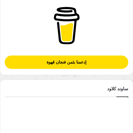
زياة وزن الجسم:
تؤدِّي الزيادة المفاجئة والمفرطة في وزن الجسم إلى خلل في إنتاج
الهرمونات ممّا يتسبَّب في غياب مؤقَّت للدورة الشهريَّة عند الأنثى.
القلق والاكتئاب:
تؤثِّر هذه المشاعر السلبيَّة على إفراز الهرمونات بصورة مباشرة
إدعمنا بثمن فنجان قهوة
خصوصًا عند وجودها بمعدَّلات مرتفعة، ممّا يؤدِّي إلى فترات غياب
الطمث الوظيفي تحت المهاد.
ساوند كلاود
الإجهاد الكبير الذي تسبِّبه ممارسة الرياضة
بصورة مفرطة
:
يؤدِّي الإفراط في ممارسة التمارين الرياضيَّة المُجهدة إلى ظهور
مشكلة انقطاع الطمث الوظيفي تحت المهاد، خصوصًا إذا كانت
ممارسة هذه التمارين منتظمة ومتكرِّرة.