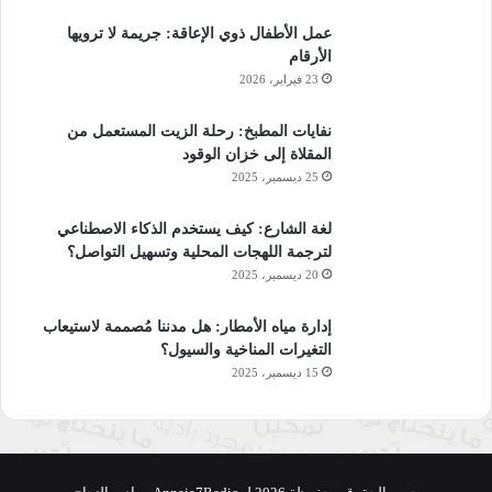
عمل الأطفال ذوي الإعاقة: جريمة لا ترويها
من الأعراض التي تتسبِّب المتلازمة في ظهورها والتي يمكنكِ
الأرقام
ملاحظتها بسهولة ما يأتي:
23 فبراير، 2026
عدم انتظام الدورة الشهريَّة لدى الأنثى وغيابها.
نفايات المطبخ: رحلة الزيت المستعمل من
نموّ شعر زائد على الجسم.
المقلاة إلى خزان الوقود
25 ديسمبر، 2025
زيادة مفاجئة في الوزن.
ظهور حبّ الشباب.
لغة الشارع: كيف يستخدم الذكاء الاصطناعي
لترجمة اللهجات المحلية وتسهيل التواصل؟
فشل المبيض المبكِّر:
20 ديسمبر، 2025
وهو اضطراب عمل المبيض قبل تجاوز سن 40 لدى الأنثى، وهو
إدارة مياه الأمطار: هل مدننا مُصممة لاستيعاب
مشكلة مختلفة عن الانقطاع المبكّر والدائم للدورة الشهريَّة.
التغيرات المناخية والسيول؟
15 ديسمبر، 2025
متلازمة تيرنر:
تعدّ هذه المتلازمة من المشاكل الوراثيَّة لدى الأنثى، وتعني قصورًا في
المبايض.