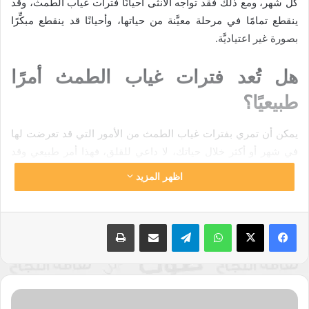
كل شهر، ومع ذلك فقد تواجه الأنثى أحيانًا فترات غياب الطمث، وقد
ينقطع تمامًا في مرحلة معيَّنة من حياتها، وأحيانًا قد ينقطع مبكِّرًا
بصورة غير اعتياديَّة.
هل تُعد فترات غياب الطمث أمرًا
طبيعيًا؟
يمكن أن تمري بفترات غياب الطمث من الأمور التي قد تعرضت لها
في شهر أو أكثر خلال حياتك، لا داعي للقلق، فهذا أمر طبيعي وقد
يحدث مع الجميع.
اظهر المزيد
من الأوقات التي يشيع فيها ولا يلزمكِ عندها زيارة طبيب ما يأتي:
واتساب
تيلقرام
مشاركة عبر البريد
طباعة
الأشهر التي تلي المرَّة الأولى لنزول الدورة الشهريَّة لدى
الأنثى.
فترات الحمل بجنين.
حَفريَاتُ
خلال فترات الرضاعة الطبيعيَّة للأم.