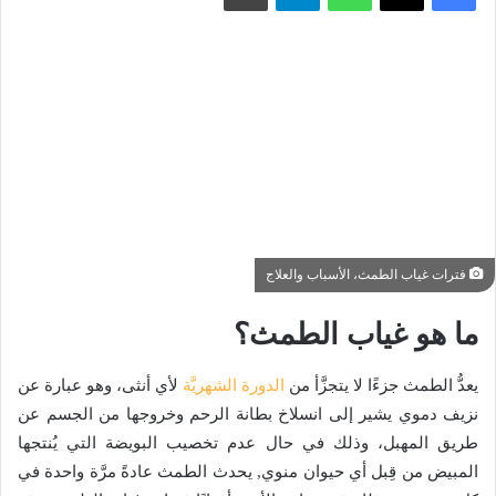
فترات غياب الطمث، الأسباب والعلاج
ما هو غياب الطمث؟
يعدُّ الطمث جزءًا لا يتجزَّأ من
الدورة الشهريَّة
لأي أنثى، وهو عبارة عن
نزيف دموي يشير إلى انسلاخ بطانة الرحم وخروجها من الجسم عن
طريق المهبل، وذلك في حال عدم تخصيب البويضة التي يُنتجها
المبيض من قِبل أي حيوان منوي, يحدث الطمث عادةً مرَّة واحدة في