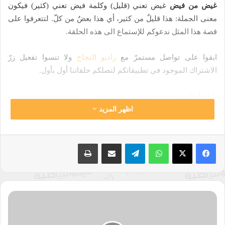
غيض من فيض
غيض تعني (قليل) وكلمة فيض تعني (كثير) فيكون
معنى الجملة: هذا قليلٌ من كثير، أي هذا بعضٌ من كلّ. لتتعرفوا على
قصة هذا المثل ندعوكم للإستماع الى هذه الحلقة.
ابقوا على تواصل مستمرّ مع
راديو النجاح
ولا تنسوا تفعيل زرّ
الاشتراك الموجود في تطبيقاتكم لتصلكم حلقاتنا أول بأول.
تابعونا على
إنستغرام
اظهر المزيد
تابعونا على
تويتر
واتساب
تيلقرام
مشاركة عبر البريد
طباعة
تابعونا على
فيسبوك
تابعونا على
ساوند كلاود
التناقض
إدعمونا على
BuyMeaCoffee
بين
الحالة
على رأي المثل هو بودكاست ملهم يأخذك في رحلة ممتعة عبر