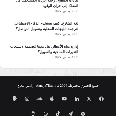
نفايات المطبخ: رحلة الزيت المستعمل من
المقلاة إلى خزان الوقود
25 ديسمبر، 2025
لغة الشارع: كيف يستخدم الذكاء الاصطناعي
لترجمة اللهجات المحلية وتسهيل التواصل؟
20 ديسمبر، 2025
إدارة مياه الأمطار: هل مدننا مُصممة لاستيعاب
التغيرات المناخية والسيول؟
15 ديسمبر، 2025
جميع الحقوق محفوظة 2026 لـ Annaja7Radio - راديو النجاح
فيسبوك
‫X
لينكدإن
‫YouTube
ساوند
انستقرام
كلاود
تيلقرام
‫TikTok
واتساب
‫Buy