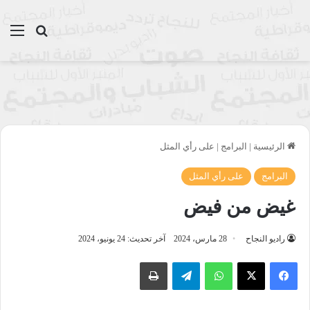
بحث عن
الق
الرئيسية
|
البرامج
|
على رأي المثل
البرامج
على رأي المثل
غيض من فيض
راديو النجاح
28 مارس، 2024
آخر تحديث: 24 يونيو، 2024
واتساب
تيلقرام
طباعة