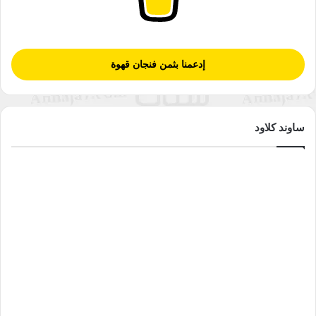
إدعمنا بثمن فنجان قهوة
ساوند كلاود