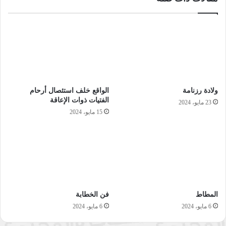
أمثال
أمثال ستي وستك
أمثال شعبية
بودكاست
بودكاست راديو النجاح
راديو النجاح
على رأي المثل
غيض من فيض
نسخ الرابط
ولادة رزنامة
الواقع خلف استئصال أرحام
الفتيات ذوات الإعاقة
23 مايو، 2024
15 مايو، 2024
المطاط
فن الخطابة
6 مايو، 2024
6 مايو، 2024