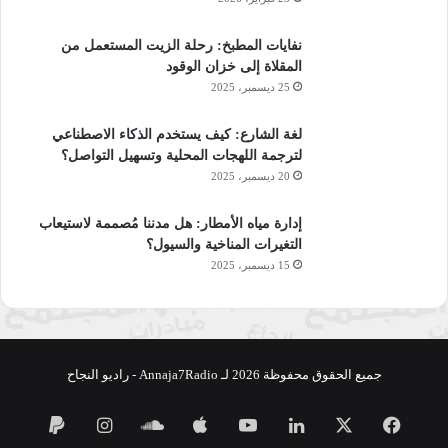
نفايات المطبخ: رحلة الزيت المستعمل من
المقلاة إلى خزان الوقود
25 ديسمبر، 2025
لغة الشارع: كيف يستخدم الذكاء الاصطناعي
لترجمة اللهجات المحلية وتسهيل التواصل؟
20 ديسمبر، 2025
إدارة مياه الأمطار: هل مدننا مُصممة لاستيعاب
التغيرات المناخية والسيول؟
15 ديسمبر، 2025
جميع الحقوق محفوظة 2026 لـ Annaja7Radio - راديو النجاح
فيسبوك
‫X
لينكدإن
‫YouTube
ساوند
انستقرام