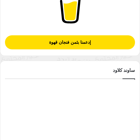
إدعمنا بثمن فنجان قهوة
ساوند كلاود