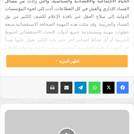
الحياة الاجتماعية والاقتصادية والسياسية، والتي زادت من مسائل
الفساد الإداري والغش في كل القطاعات، أدت إلى لجوء المؤسسات
الدولية إلى سلاح العقل عبر نافذة الإعلام لكشف الكثير من بؤر
الفساد والجريمة. وقد مثلت هذه المهمة الصحافة الاستقصائية متبعة
خطوات مهنية ومستخدمة جميع أدوات البحث الاستقصائي لخيوط
الجريمة أو أي نشاط إنساني آخر حتى بات الكثير يعول عليها بعيداً
عن أجهزة الرقابة الحكومية المختصة، وعدت إحدى واجهات الإعلام
الجديد.
اظهر المزيد
وفي مثل هكذا توجه حيال الإعلام، فإن نظرية البعض أن (الإعلام يمثل
صناعة العقول) أصبحت في العصر الحديث قضية مطروحة على
واتساب
تيلقرام
مشاركة عبر البريد
طباعة
بساط النقاش”.
*المصدر: التنويري.
أخبار
العالم
في
الإعلام
الإعلام وصناعة العقول
دقائق