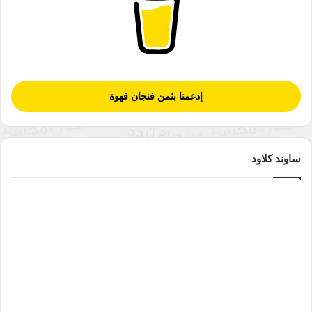
إدعمنا بثمن فنجان قهوة
ساوند كلاود