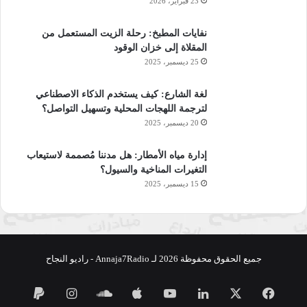
23 فبراير، 2026
نفايات المطبخ: رحلة الزيت المستعمل من
المقلاة إلى خزان الوقود
25 ديسمبر، 2025
لغة الشارع: كيف يستخدم الذكاء الاصطناعي
لترجمة اللهجات المحلية وتسهيل التواصل؟
20 ديسمبر، 2025
إدارة مياه الأمطار: هل مدننا مُصممة لاستيعاب
التغيرات المناخية والسيول؟
15 ديسمبر، 2025
جميع الحقوق محفوظة 2026 لـ Annaja7Radio - راديو النجاح
فيسبوك
‫X
لينكدإن
‫YouTube
ساوند
انستقرام