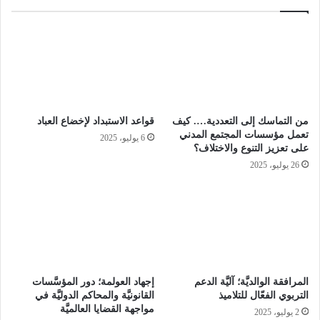
تمنح الفكرة ضمانة تفعيلها وتبنيها ليحدث التغيير وتظهر النتائج.
وقد تكون الفكرة تقنية أو رمزا أو جسدا مجردا كما ابتغاها مُوقعها،
لكنها لا تستغني عن البصمة والصبغة التي ترسم بسمتها وضحكتها
وهويتها وعدوانيتها وعفويتها وجرمها، وقد تختزن رصيدا أخلاقيا يعطيها
المشروعية وحق امتلاك مناطق نفوذها، وقد تمتلك الفكرة حصانة ترد
من التماسك إلى التعددية…. كيف
قواعد الاستبداد لإخضاع العباد
العدوان، أو تهدم البنيان من الداخل وتزعزع الأركان، وتشكك في
تعمل مؤسسات المجتمع المدني
6 يوليو، 2025
التاريخ والثقافة والحاضر والمستقبل.
على تعزيز التنوع والاختلاف؟
26 يوليو، 2025
والفكرة ترتبط أيضا بميلاد الحضارات وموتها وفنائها، فتكون لحظة
إشراق لمكون أو بنية أو أمة، ولحظة أفول قوى ومؤسسات تخلت عن
وقود الفكرة الأصلية الراقية، وانغمست في هوى فكرة ماجنة منحطة.
والفكرة تبني وتهدم في السياسة والاقتصاد والرياضة والاجتماع
والتعليم والصحة والثقافة، تبني بتكريم العقول المواطنة الغيورة
المرافقة الوالديَّة؛ آليَّة الدعم
إجهاد العولمة؛ دور المؤسَّسات
الناكرة لذاتها في سبيل رقي الأمة وحصانتها، المستمدة لمكانتها من
التربوي الفعّال للتلاميذ
القانونيَّة والمحاكم الدوليَّة في
مكانة الفكرة ذاتها، المزينة بأريج الحرية والإنسانية، وتهدم بتبجيل
مواجهة القضايا العالميَّة
2 يوليو، 2025