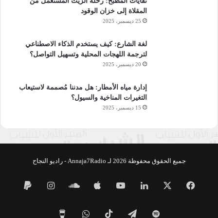
نفايات المطبخ: رحلة الزيت المستعمل من
المقلاة إلى خزان الوقود
25 ديسمبر، 2025
لغة الشارع: كيف يستخدم الذكاء الاصطناعي
لترجمة اللهجات المحلية وتسهيل التواصل؟
20 ديسمبر، 2025
إدارة مياه الأمطار: هل مدننا مُصممة لاستيعاب
التغيرات المناخية والسيول؟
15 ديسمبر، 2025
جميع الحقوق محفوظة 2026 لـ Annaja7Radio - راديو النجاح
فيسبوك
‫X
لينكدإن
‫YouTube
ساوند
انستقرام
كلاود
تيلقرام
‫TikTok
واتساب
‫Buy