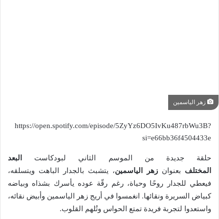
زهر الياسمين
https://open.spotify.com/episode/5ZyYz6DO5IvKu487rbWu3B?
si=e66bb36f4504433e
حلقة جديدة من الموسم الثاني لبودكاست
البعد
المختلف
بعنوان
زهر الياسمين
، يتشبث بالجدار الباهت ويتسلقه،
فيعطي للجدار روحًا وحياة، رغم رقّة عوده يأسرك بشذاه وبياضه
كبياض السريرة ونقائها. انغمسوا في أريج زهر الياسمين وأبيض نقائه،
واستعدوا لتجربة فريدة تمتع الحواس وتُلهم القلوب.