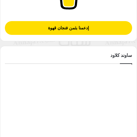
إدعمنا بثمن فنجان قهوة
ساوند كلاود