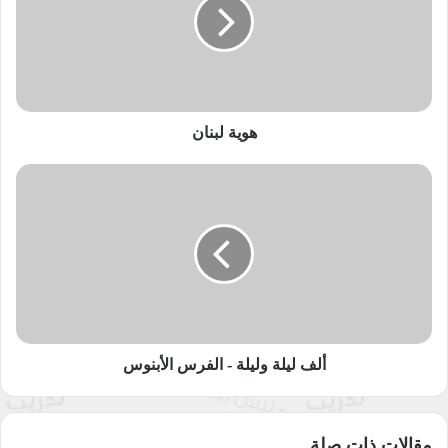
التي قد نغفل عنها في الغالب.
من إعداد وتقديم علا الحاج علي وتدريب وإشراف عبيدة فرج الله
ومن إنتاج
راديو النجاح
الذي يضمن جودة عالية للبودكاست وتقديم
معلومات دقيقة وموثوقة.
هوية لبنان
ألف
البعد المختلف
بودكاست
ليلة
وليلة
بودكاست راديو النجاح
راديو النجاح
-
الفرس
زهر الياسمين
الأبنوس
نسخ الرابط
ألف ليلة وليلة - الفرس الأبنوس
مقالات ذات صلة