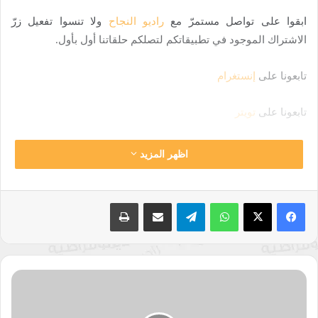
ابقوا على تواصل مستمرّ مع
راديو النجاح
ولا تنسوا تفعيل زرّ
الاشتراك الموجود في تطبيقاتكم لتصلكم حلقاتنا أول بأول.
تابعونا على
إنستغرام
تابعونا على
تويتر
تابعونا على
فيسبوك
اظهر المزيد
تابعونا على
ساوند كلاود
واتساب
تيلقرام
مشاركة عبر البريد
طباعة
إدعمونا على
BuyMeaCoffee
يأخذك بودكاست “البعد المختلف” في رحلة تأملية عميقة نحو الأمور
البسيطة التي نمر بها في حياتنا اليومية، ولكن بوجهة نظر مختلفة
هوية
لبنان
وجديدة، يدعو البرنامج المستمعين لاكتشاف البعد المختلف للأشياء
والظروف التي نواجهها، إنها دعوة للتأمل والتفكر في أبعاد حياتنا