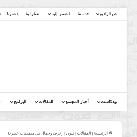
عن الراديو
خدماتنا
انضموا إلينا
اتصلوا بنا
إدعمونا
s
بودكاست
أخبار المجتمع
المقالات
البرامج
ا
الرئيسية
|
المقالات
|
فنون
|
زخرف وجمال في منمنمات عصريَّة