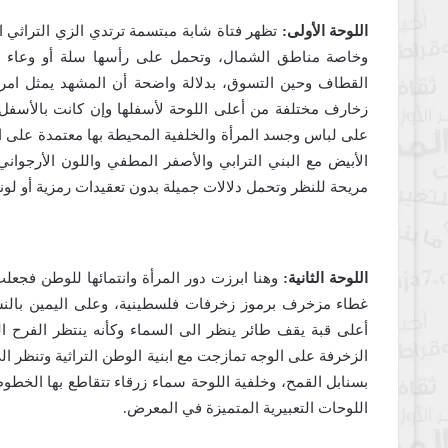
اللوحة الأولى:
تظهر فتاة شابة مبتسمة ترتدي الزي التراثي 
وخاصة مناطق الشمال، وتحمل على رأسها سلة أو وعاء ا
القطاف وحين التسوق، بدلالة واضحة أن المشهد يمثل امرأة
زخارف مختلفة من أعلى اللوحة لأسفلها وإن كانت بالأسفل ت
على لباس وجسد المرأة والخلفية المحيطة بها معتمدة على الأ
الأبيض مع البني الترابي والأصفر المطفي واللون الأرجوا
مريحة للنظر وتحمل دلالات جميلة بدون تعقيدات رمزية أو لوني
اللوحة الثانية:
وهنا ابرزت دور المرأة وانتمائها للوطن فجعل
غطاء مزخرف برموز زخرفات فلسطينية، وعلى اليمين بالنسبة 
أعلى قبة يقف طائر ينظر الى السماء وكأنه ينتظر الفرح ال
الزخرفة على الوجه تمازجت مع ابنية الوطن التراثية وتنظر ا
بسنابل القمح، وخلفية اللوحة سماء زرقاء تتقاطع بها الخطو
اللوحات التعبيرية المتميزة في المعرض.