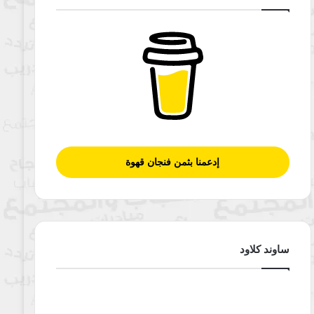
إدعمنا بثمن فنجان قهوة
ساوند كلاود