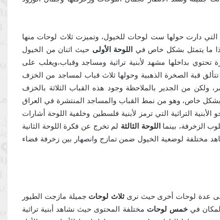
ة التي دارت حولها ست لوحات للخيول، وتميزت ثلاث لوحات منها
وهذا ما يتمثل بشكل خاص في
اللوحة الأولى
حيث اثنان من الخيول
 تحتوي بداخلها مشهد لأبنية تراثية ومساجد وقباب،ويغلب على
ة تتألق قبة الصخرة الذهبية وحولها ثلاث قباب لمساجد من الخزف
صر، ولكن من الجدير بالملاحظة وجود هذه القباب الثلاثة بالخزف
شكل خاص، وهو من نمط القباب والمساجد المنتشرة في العراق
 الأبنية التراثية التي ترمز لأبنية فلسطين وخلفية اللوحة أشارات
لوب الزخرفة، بينما
اللوحة الثالثة
لم تخرج عن فكرة اللوحة الثانية
شاهد مختلفة لوضعية الخيول ضمن تمازج وانصهار بين زخرفة فضاء
ل إلى عدة لوحات أخرى حيث نرى
ثلاث لوحات
جميلة مازجت الطيور
لمكان في
خمس لوحات
مختلفة المحتوى حيث نشاهد أبنية تراثية