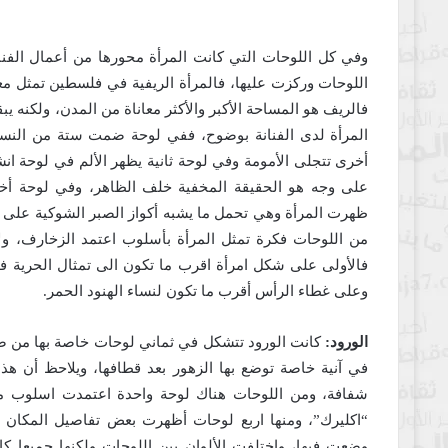
وفي كل اللوحات التي كانت المرأة محورها من أعمال الفن
اللوحات وركزت عليها، فالمرأة الريفية في فلسطين تمثل م
فالريف هو المساحة الأكبر والأكثر معاناة من المدن، ولكنه يب
المرأة لدى الفنانة بوضوح، ففي لوحة ضمت ستة من النساء 
أخرى تتجلى الأمومة وفي لوحة ثانية يظهر الألم في لوحة ان
على وجه هو الحقيقة المخفية خلف الظاهر، وفي لوحة أخ
ظهرت المرأة وهي تحمل ما يشبه أكواز الصبر الشوكية على ر
من اللوحات فكرة تمثل المرأة بأسلوب اعتمد الزخارف، ولا 
فالأولى على شكل امرأة اقرب ما تكون الى تمثال الحرية في
وعلى غطاء الرأس أقرب ما تكون لنساء الهنود الحمر.
الورود:
كانت الورود تتشكل في ثماني لوحات خاصة بها من ض
في آنية خاصة توضع بها الزهور بعد قطافها، ويلاحظ أن هذه 
شفافة، ومن اللوحات هناك لوحة واحدة اعتمدت اسلوب مخت
“اكليرك”، ومنها اربع لوحات أظهرت بعض تفاصيل المكان وهو
وضعت فيها، واختلفت الألوان بين اللوحات ولكنها جميعا كا