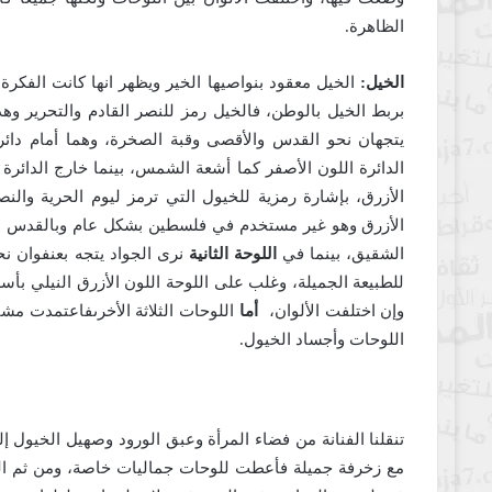
الظاهرة.
الخيل:
الخيل معقود بنواصيها الخير ويظهر انها كانت الفكر
بربط الخيل بالوطن، فالخيل رمز للنصر القادم والتحرير 
يتجهان نحو القدس والأقصى وقبة الصخرة، وهما أمام دائرة
الدائرة اللون الأصفر كما أشعة الشمس، بينما خارج الدائر
الأزرق، بإشارة رمزية للخيول التي ترمز ليوم الحرية والن
الأزرق وهو غير مستخدم في فلسطين بشكل عام وبالقدس ب
الشقيق، بينما في
اللوحة الثانية
نرى الجواد يتجه بعنفوان نحو
للطبيعة الجميلة، وغلب على اللوحة اللون الأزرق النيلي بأس
وإن اختلفت الألوان،
أما
اللوحات الثلاثة الأخرىفاعتمدت م
اللوحات وأجساد الخيول.
تنقلنا الفنانة من فضاء المرأة وعبق الورود وصهيل الخيو
مع زخرفة جميلة فأعطت للوحات جماليات خاصة، ومن ثم ا