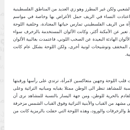
الشعبي ولكن غير المطرز وهو زي العديد من المناطق الفلسطينية
عتادت النساء في الريف حمل الأغراض بها وخاصة في مواسم
 من الريف الفلسطيني تمارس حياتها المعتادة، وخلفية اللوحة
عبر عن الأمكنة أكثر، وكانت الألوان المستخدمة بالزخرف سواء
لوان الهادئة البعيدة عن الصخب اللوني، فاعتمدت بغالبية الألوان
ني المخفف وتوشيحات لونية أخرى، ولكن اللوحة بشكل عام كانت
ة.
ت قلب اللوحة وجهين متعاكسين لامرأة، ترتدي على رأسها ورقبتها
للمشاهد تنظر الى الوطن ممثلا بقبابه ومبانيه التراثية وعلى
قادم بالحرية للوطن، ومن جهة اليسار بالنسبة للمشاهد نرى أن
لى مشهد من القباب والأبنية التراثية وفوق القباب الشمس مزخرفة
ط والزخرفات والورود، وهذه اللوحة التي حفلت بالرمزية كانت من