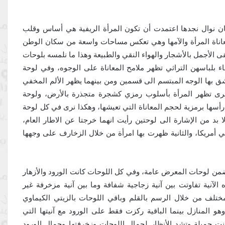
ان نوال نجدها اعتمدت أن تكون المرأة الريفية هي أساس وقلب
عاناة المرأة والآمها وهي تعكس مساحات واسعة من سكان الوطن
قى الأجمل بالأشجار والهواء النقي والطبيعة وهذا ما نلمسه بلوحات
بلباسهن التراثي تظهر ملامح المعاناة على الوجوه، وفي لوحة
شق بها الوجه المبتسم الى قسمين ومن بينهما يظهر الألم المخفي
رى تظهر المرأة بأسلوب رمزي كشجرة متجذرة بالأرض، ولوحة
أسها برمزية لحجم المعاناة التي تعيشها، وهكذا نرى في كل لوحة
بد من الإشارة الى لوحتين رأيت انهما خرجتا عن الاطار العام،
 أمريكا، والثانية ظهرت بها امرأة من خلال الزخارف على وجهها
من لوحات المعرض عامة، وفي كل اللوحات كانت الورود والأزهار
الآنية تفاوتت بين آنية زجاجية شفافة وما بين آنية مزخرفة غير
لف من خلال الرسم بالقلم وباقي اللوحات بالزيتي الكيماوي
 المنازل بينما الباقية ركزت فقط على الورود مع آنيتها التي
نت جميلة وتشد الأنظار لجمال اللوحات وزخرفتها وجمال الورود