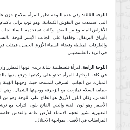
اللوحة الثالثة:
وفي هذه اللوحة تظهر المرأة بملامح حزن عل
التي استمدت من النقوش الكنعانية، وهو ثوب تراثي بأكمام
الأغراض المصنوع من القش وكانت تستخدمه النساء لجلب ال
بأوراق البرتقال، وخلفها على الجانب الأيسر للوحة بال
والطرقات المبلطة وفضاء السماء الأزرق الجميل، فمثلت في 
في الريف الفلسطيني.
اللوحة الرابعة:
امرأة فلسطينية شابة ترتدي ثوبها المطرز وإن
في كافة لوحاتها، المرأة تجثو على ركبتيها وترفع يديها ب
المبارك من الجانب الشرقي للمسجد حيث وجهتها القِبلة با
حمامة السلام تمازجت مع الزخرفة ووجهتها الشمال، وهي
القدس، وكان اللون الأزرق هو الطاغ على اللوحة وهو من ا
الأصفر وهو لون القبة والبني الفاتح بلون التراب مع توش
التعبيرية تشير لحجم الانتماء للأرض عامة والقدس خاصة
المرابطات في الأقصى بمواجهة الاحتلال.