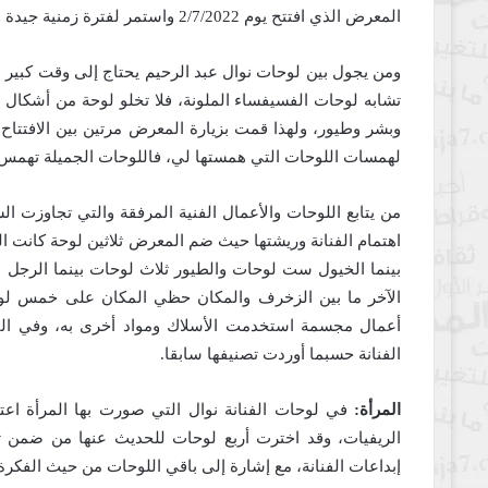
المعرض الذي افتتح يوم 2/7/2022 واستمر لفترة زمنية جيدة وحضور جميل.
ومن يجول بين لوحات نوال عبد الرحيم يحتاج إلى وقت كبير لت
تشابه لوحات الفسيفساء الملونة، فلا تخلو لوحة من أشكال 
وبشر وطيور، ولهذا قمت بزيارة المعرض مرتين بين الافتتاح
لهمسات اللوحات التي همستها لي، فاللوحات الجميلة تهمس لم
من يتابع اللوحات والأعمال الفنية المرفقة والتي تجاوزت ا
اهتمام الفنانة وريشتها حيث ضم المعرض ثلاثين لوحة كانت ال
بينما الخيول ست لوحات والطيور ثلاث لوحات بينما الرجل لم
الآخر ما بين الزخرف والمكان حظي المكان على خمس لوح
أعمال مجسمة استخدمت الأسلاك ومواد أخرى به، وفي الف
الفنانة حسبما أوردت تصنيفها سابقا.
المرأة:
في لوحات الفنانة نوال التي صورت بها المرأة اعت
الريفيات، وقد اخترت أربع لوحات للحديث عنها من ضمن ث
إبداعات الفنانة، مع إشارة إلى باقي اللوحات من حيث الفكر