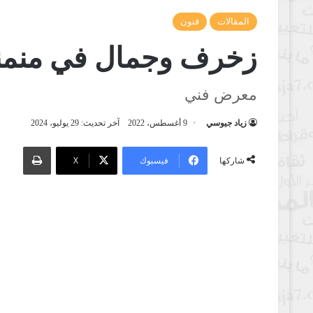
المقالات
فنون
زخرف وجمال في منمنم
معرض فني
زياد جيوسي
9 أغسطس، 2022
آخر تحديث: 29 يوليو، 2024
طباعة
فيسبوك
‫X
شاركها