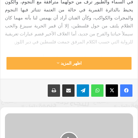
في السماء والطيور ترف من حولهما مترافقة مع النجوم، والكون
يحيط بالدائرة القمرية في حالة من العتمة تتناثر فيها النجوم
والمجرات والكواكب، وكأن الفنان أراد أن يهمس لنا بأنه مهما كان
الظلام يلتف من حول فلسطين، إلا أن قمر الحرية سيبزغ والحب
سيملأ حياتنا والفرح من جديد، أما الغلاف الأخير فضم عبارات تعريفية
للرواية التي حسب الكلام المرفق جمعت فلسطين في دير اللوز.
مسرح الرواية يتلخص بمكان من خيال الكاتبة أسمته دير اللوز وهو
اظهر المزيد
اسم الرواية أيضا، وهو اسم رمزي رأيته يمثل فلسطين بأكملها
وحكايتها في مكان محدد ولكنه من الخيال في ظل الشتات
الفلسطيني علما أنه يوجد في منطقة القدس “خربة اللوز”، واختيار
واتساب
تيلقرام
مشاركة عبر البريد
طباعة
الاسم لم يكن عشوائيا، فكلمة دير في اللغة الكنعانية تعني مكان
الإقامة والسكن، واللوز من أهم أشجار فلسطين ويندر إذا وجدت
حديقة في بيت أن تخلو من شجرة اللوز الأخضر، وقد أهدت الكاتبة
الرواية بشكل رمزي لوالدها ووالدتها ووجهت نداء تحت الإهداء قالت
نشرة
فيه: “لا تبحث عن قرية دير اللوز بين صفحات الأطلس، بل فتش عنها
أخبار
المجتمع
في ذاكرتك وذاكرة كل من مروا ومن سيمرون، فحتما ستجدها،
-
فاعمل بطريقة ما على تحريرها من أصفاد الإنتظار والترقب”.