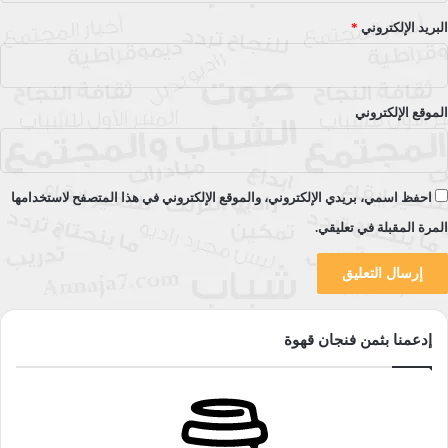
رفعت اسم فلسطين للعالم ولكن لم تقدم لأبناء المخيمات جوانب
البريد الإلكتروني
*
أخرى غير التجنيد والتدريب، فبقوا الفئة الأكثر فقرا في لبنان
والممنوعين من العمل حسب القانون اللبناني.
وتحدثت عن استشهاد القادة كمال ناصر وكمال عدوان وأبو يوسف
الموقع الإلكتروني
النجار وقالت في ص59: “أي ثورة هذه التي لا تستطيع حماية مثقفيها
ومقاتليها” وأطرح عليها سؤال: الم يتم اغتيالهم بخطة محكمة من
الموساد وعلى أيادٍ محترفة ومدربة وليس بمعركة، والاغتيالات يخطط
احفظ اسمي، بريدي الإلكتروني، والموقع الإلكتروني في هذا المتصفح لاستخدامها
لها بدقة لتتم بسرعة رغم وجود الحرس حول المستهدفين، وأعتقد ان
المرة المقبلة في تعليقي.
الوصف للثورة كان ظالما، وفي الصفحة التالية قالت أنه تم أخذ
المتطوع للجنوب بدون أي تدريب وهو لم يرَ بندقية في حياته، وهذا
القول مغلوط تماما ولا صحة له بالمرة، فمعسكرات التدريب كانت
متوفرة ولا يمكن أن ينقل شخص الى منطقة مواجهة بدون تدريب
إدعمنا بثمن فنجان قهوة
ودورة عسكرية، علما أن الكاتبة أشارت أن عمر كان بفترة الدراسة
يتدرب عسكريا بمعسكر تدريب تابع لحركة فتح، وأن الطلاب الصغار
يجري تدريبهم بالمدارس، وهذا يتناقض مع ما قالته حول ارسال
شخص للمواجهة بدون تدريب على لسان امرأة.