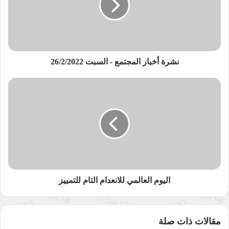
السبت
26/2/2022
فكرة الرواية تقوم على الأخوين التوأم عمر وبشير، الأول خرج للحياة
قبل الثاني فأصبح بالعرف هو الكبير وأصبحت كنية والده أبو عمر
ودرس الفيزياء في لبنان بتفوق وتدرب على السلاح في معسكر
نشرة أخبار المجتمع - السبت 26/2/2022
لحركة فتح، وحين عاد لدير اللوز عمل مدرسا للفيزياء والرياضيات
بعد رفضه إكمال الدكتوراة بدعم من وكالة ناسا الامريكية وبترشيح
اليوم
من دكتوره ايلي حداد الأستاذ الزائر من جامعة نيويورك، وهنا يبرز
العالمي
للانعدام
السؤال: كيف يتم الترشيح للدكتوراة لطالب ما زال في البكالوريس
التام
وبدون نيل شهادة الماجستير؟، وبشير لم يهتم بالدراسة وعمل مع
للتمييز
والده بمطحنة القمح ومعصرة الزيتون والأرض، هما توأمان لكن
يختلفان كثيرا عن بعضهما، فعمر مناضل قتل في عملية ثلاثة من جند
الاحتلال مع خلية أحد افرادها مسيحي الديانة، في إشارة من الكاتبة
أن النضال ضد الاحتلال غير مقتصر على ديانة محددة بل بالجانب
اليوم العالمي للانعدام التام للتمييز
الوطني، وحين انكشف غادر متسللا للأردن تاركا سنية زوجته وأهله
وبلده ليختفي في بيت زوج خالته في مخيم الوحدات للاجئين في
الأردن، وليقرر بعد ثلاثة شهور العودة سرا رغم احتمال أسره وقضاء
مقالات ذات صلة
الحكم المؤبد في الأسر، أو أن يتعرض للتصفية على يد الوحدات