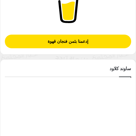
وفي ص 58 نجد الروائية تقول عن عزف النشيد الوطني للطلاب بأنه
“وعد زائف برجوع قريب” وأهمس لها: أن الحلم والأمل لم يكن يوما
كما قولكِ “أمل بطعم العلقم مغلف بطبقة هشة من سكر الثورة”،
فحلم وأمل العودة كان قبل النشيد الوطني وحتى قبل الثورة ومنذ
النكبة ولم يتوقف، وما زال متوهجا لدى أي طفل في فلسطين يرزح
إدعمنا بثمن فنجان قهوة
تحت الاحتلال وأجداده تم تهجيرهم بالقوة في النكبة 1948م، وفي ص
70 وقعت بخطأ بالقول: “الذين يعملون عند اسرائيل” بدلا من القول
دولة الاحتلال أو أي تسمية أخرى.
ساوند كلاود
نلاحظ في الرواية وجود عناوين للفصول والتي بلغت تسعة عشر فصلا
وهذا يعتبر عدد كبير نسبة لحجم الرواية والذي لم يزد عن 120 صفحة،
وأيضا نجد الروائية أعطت لكل فصل عنوان وليس رقم، فكان كل
فصل أشبه بقصة قصيرة لو قرأت منفصلة ربما لا ينتبه القارئ أنها
فصول من رواية، لذا ومن وجهة نظري أرى أن الفصول لو عنونت
بأرقام أو تركت بدون عنونة لكان أفضل لمنح الرواية صفة التواصل
وإبعادها عن صفة التشابه مع القصة القصيرة.