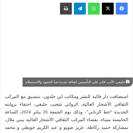
واتساب
تيلقرام
طباعة
حليفي: الأدب قادر على التأسيس لثقافة جديدة ضدّ الجمود والاستسلام
استضافت دار فالية للنشر ومكاتب ابن خلدون، بتنسيق مع المركب
الثقافي الأشجار العالية، الروائي شعيب حليفي، احتفاء بروايته
الجديدة “خط الزناتي”، وذلك يوم الجمعة 26 يناير 2024، الساعة
الخامسة مساء، بفضاء المركب الثقافي الأشجار العالية ببني ملال،
بمشاركة حميد ركاطة، عزيز ضويو و عبد الكريم جويطي و محمد