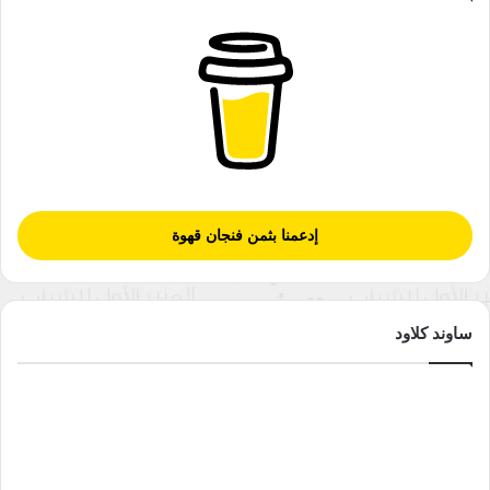
يتكيء على التاريخ ولكنه يسبح في الحياة، لذلك فأنا لستُ مؤرخا ولا
أحب أن أكون، فهي مهنة شريفة من يُخلّ بها يسقط في الندامة
والغرابة .. وأنا أحب الغرابة وتقطيرها وغمس كلماتي داخلها.
*المصدر: التنويري.
الأدب
الروائي شعيب حليفي
الرواية
إدعمنا بثمن فنجان قهوة
الرواية المغربية
خط الزناتي
نسخ الرابط
ساوند كلاود