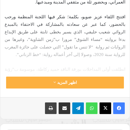
العمراني، وبحضور ثلة من مثقفي المدينة ومبدعيها.
افتتح اللقاء عزيز ضويو، بكلمة؛ شكر فيها اللجنة المنظمة ورحب
بالحضور، كما عبر عن سعادته بالمشاركة في الاحتفاء بالمبدع
الروائي شعيب حليفي، الذي يسير بخطى ثابتة على طريق الإبداع
بدءا بروايته “مساء الشوق” مرورا ب”زمن الشاوية”، وغيرها من
الروايات ثم رواية “لا تنس ما تقول” التي حصلت على جائزة المغرب
للرواية سنة 2020، وصولا إلى آخر أعماله رواية: “خط الزناتي”.
انطلقت أولى المداخلات بورقة الناقد حميد ركاطة، موسومة ب”رؤية
العالم في نظرة واحدة، قراءة في خط الزناتي”، أكد فيها على أن
اظهر المزيد
شعيب حليفي ظل وفيا لوسطه ومجاله الجغرافي الباذخ الشاوية،
فالكاتب يرصد الواقع الصعب لشخصيات من عالم الشاوية، ترغب
في الانعتاق لتحسين ظروفها لكنها لم تحقق مرادها وهو مارصدته
واتساب
تيلقرام
مشاركة عبر البريد
طباعة
الرواية خلال يوم واحد، كما أشار إلى أنه لتقديم أحداثه ارتأى تقسيم
يوم الحصاد إلى ستة أجزاء زمنية، هذا وقد تم التعبير عن الزمن
بأحاسيس متنوعة، والذي تم توظيفه من خلال زوايا نظر كشفت عن
الرغبات الدفينة، ليقدم المتدخل فيما بعد ملاحظات حول الشخصيات