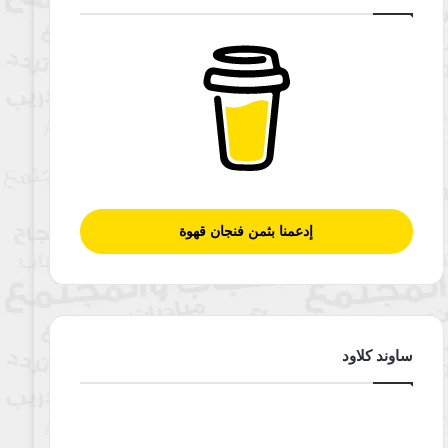
إدعمنا بثمن فنجان قهوة
ساوند كلاود