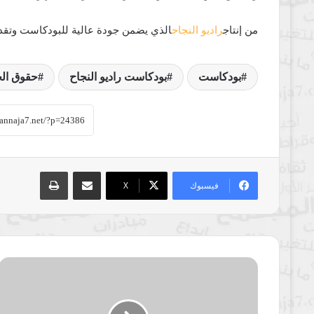
من إنتاج
راديو النجاح
الذي يضمن جودة عالية للبودكاست وتقدي
بودكاست
بودكاست راديو النجاح
حقوق الح
مشاركة عبر البريد
طباعة
فيسبوك
‫X
المونوكل