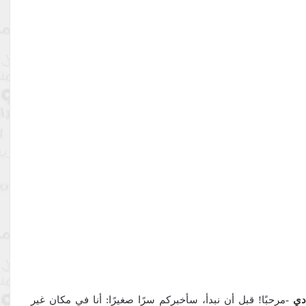
دي
-مرحبًا! قبل أن نبدأ، سأخبركم سرًا صغيرًا: أنا في مكان غير