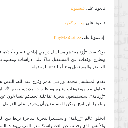
تابعونا على
فيسبوك
تابعونا على
ساوند كلاود
إدعمونا على
BuyMeaCoffee
بودكاست “رُّزنامة” هو مسلسل درامي إذاعي قصير يأخذكم في
ويطرح توقعات عن المستقبل بناءً على دراسات ومعلومات،
الحاضر والمستقبل ويتنبأ بالنتائج المحتملة.
يقدم المسلسل محمد نور بني عامر وفرح عبد الله، اللذين ي
تتعامل مع موضوعات مثيرة ومنظورات جديدة، يقدم “رُّزنامة
“رُّزنامة”، ستستمتعون بتجربة تفاعلية تجعلكم تتساءلون عن 
يتناولها البرنامج، يمكن للمستمعين أن يتعرفوا على العوامل ا
ادخلوا عالم “رُّزنامة” واستمتعوا بتجربة ساحرة تربط بين
والأمس الذي يختلف عن الغد، واستكشفوا السيناريوهات المحتملة ال