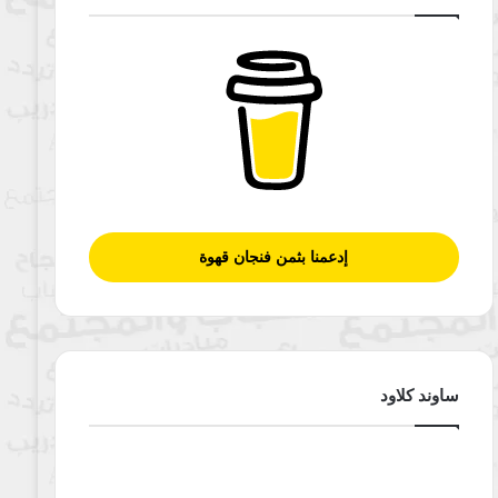
إدعمنا بثمن فنجان قهوة
ساوند كلاود