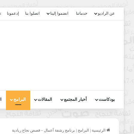
عن الراديو
خدماتنا
انضموا إلينا
اتصلوا بنا
إدعمونا
s
بودكاست
أخبار المجتمع
المقالات
البرامج
ا
الرئيسية
|
البرامج
|
برنامج رشفة أعمال – قصص نجاح ريادية