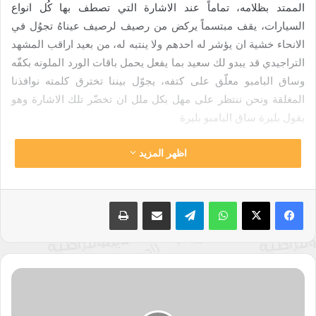
الممتد بظلامه، تماماً عند الاشارة التي تصطف بها كُل انواع
السيارات، يقف مبتسماً يركض من رصيف لرصيف عيناهُ تجوُل في
الانحاء خشية ان يؤشر له احدهم ولا ينتبه له، من بعيد اراقب المشهد
التراجيدي قد يبدو لك سعيد بما يفعل يحمل باقات الورد الملونه بكفّه
وساق البامبو معلّق على كتفه، يجوّل بيننا تخترق كلمته نوافذنا
المغلقة ونحن ننتظر على مهل بكل ملل ان تخضّر تلك الاشارة وهو
يقول بليرة ساق البامبو بليرة
اظهر المزيد
لتخوضوا في غمار خاطرة ملهمة ندعوكم للاستماع الى هذه الحلقة.
ابقوا على تواصل مستمرّ مع
راديو النجاح
ولا تنسوا تفعيل زرّ
واتساب
تيلقرام
مشاركة عبر البريد
طباعة
الاشتراك الموجود في تطبيقاتكم لتصلكم حلقاتنا أول بأول.
تابعونا على
إنستغرام
النظريَّة
تابعونا على
تويتر
النقديَّة
المعاصرة؛