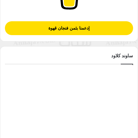
إدعمنا بثمن فنجان قهوة
ساوند كلاود