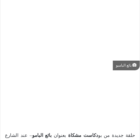
بائع البامبو
حلقة جديدة من بو
دكاست مشكاة
بعنوان
بائع البامو
– عند الشارع