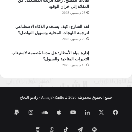
نفايات المطبخ: رحلة الزيت المستعمل من
المقلاة إلى خزان الوقود
25 ديسمبر، 2025
لغة الشارع: كيف يستخدم الذكاء الاصطناعي
لترجمة اللهجات المحلية وتسهيل التواصل؟
20 ديسمبر، 2025
إدارة مياه الأمطار: هل مدننا مُصممة لاستيعاب
التغيرات المناخية والسيول؟
15 ديسمبر، 2025
جميع الحقوق محفوظة 2026 لـ Annaja7Radio - راديو النجاح
فيسبوك
‫X
لينكدإن
‫YouTube
ساوند
انستقرام
كلاود
تيلقرام
‫TikTok
واتساب
‫Buy