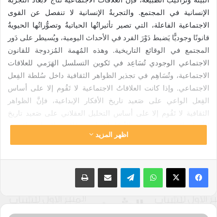
البيئة وتراكيب الطبيعة، فإنَّ العلاقات الاجتماعية نتاج لأبعاد التجربة
الإنسانية في المجتمع. والتجربةُ الإنسانية لا تنفصل عن القوى
الاجتماعية الفاعلة، التي تصير تأثيراتُها الحياتيةُ وتصوُّراتُها الحيويةُ
قانونًا وجوديًّا يَضبط دَوْرَ الفرد في الأحداث اليومية، ويُسيطر على دَور
المجتمع في الوقائع التاريخية. وهذه المُهمة المُزدوجة للقانون
الاجتماعي الوجودي تُسَاعِد في تَكوين التسلسل الهَرَمي للعلاقات
الاجتماعية، وتُسَاهِم في تجذير الظواهر الثقافية داخل سُلطة الفِعل
الاجتماعي. وإذا كانت العلاقاتُ الاجتماعية لا تَقُوم إلا على أساس
الفِعل الواعي على صَعيد تاريخ الأفكار الإبداعية، فإنَّ الظواهر
الثقافية لا تَقُوم إلا على أساس التحليل العقلاني على صَعيد تاريخ
الأحداث اليومية. ويَنتج عن الأفكار الإبداعية نظامٌ مِن المعاني والرموز
اظهر المزيد
يَحْمِي الفردَ مِن المَلَل ( الروتين ) الوظيفي، لأنَّ المعاني مُتَجَدِّدة،
والرموز مُتكاثرة، وهذا يَضمن توليدًا مُستمرًّا للحُلُول غير التقليدية
للمشكلات المُعَاشَة ذهنيًّا وواقعيًّا. ويَنتج عن الأحداث اليومية نَسَقٌ
واتساب
تيلقرام
مشاركة عبر البريد
طباعة
مِن السلوكيات والمشاعر يَحْمِي المجتمعَ مِن الوَعْي الزائف، لأنَّ
السُّلوكيات كاشفة لماهيَّة الجَوهر الإنساني، والمشاعر مُنعكسة عن
طبيعة الاحتكاك بالحياة، وهذا يُكرِّس الحقيقةَ كقيمة مِعيارية في
البُنى الوظيفية للفرد والجماعة، فَيَصير الوَعْي حقيقيًّا، وتصير الأحلام