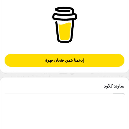
إدعمنا بثمن فنجان قهوة
ساوند كلاود