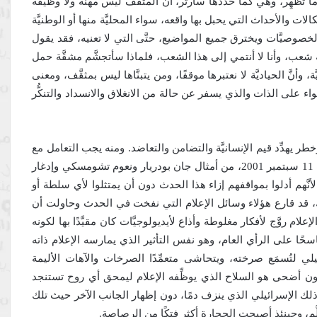
ما تظهِر، وهي كما حدَّدها سارتر، أنَّ المثقَّف ليس مهنة ولا وظيفة
الات والأحداث التي يحبل بها واقعه، سواء المحليَّة منها أو الوطنيَّة
ف بالخصوصيَّات ويخترق جميع المواضيع، حتَّى التي لا تعنيه، فقد يقول
يَّة شعب، وأنا لا أنتمي إلى هذا الشعب، فلماذا سأتجشَّم مشقَّة حمل
 وأنَّ الحياديَّة لا نعتبرها موقفًا، ومن يتبنَّاها ليس بمثقَّف، ومعنى
اء على الذات والذي يسفر عن حالة من الانغلاق والانسداد والتنكُّر
يهدِّد قيم الإنسانيَّة والتضامن والتعاضد. ومنه يجب التعامل مع
القضيَّة الفلسطينيَّة كما تعامل الفلاسفة والمفكِّرون مع حدث 11 سبتمبر 2001، من أمثال جان بودريار ونعوم تشومسكي وإدغار
أنَّهم أدلوا بمواقفهم إزاء هذا الحدث دون أن يمتثلوا لأي سلطة أو
 ذلك، قد قارع هؤلاء وسائل الإعلام التي نفخت في الحدث وحاولت أن
إعلام روَّج لأفكار مغلوطة وأذاع لأيديولوجيَّات كان مقيَّدًا بها لكونه
اسحًا على الرأي العام، وهو نفس التأثير الذي يمارسه الإعلام ذاته
رائيلي لتُسمَع صرخته، ويتحاشى متعمِّدًا الصرخات والآهات الأليمة
كروفون أضحى هو السلاح الذي يوظِّفه الإعلام ليمحق أي روح تستنجد
ذلك الإسرائيلي الذي ينزف دمًا، دون إظهار الجانب الآخر حيث تلك
تألَّم، وحينئذ أصبحت الحجارة أكثر فتكًا من الرصاصة.