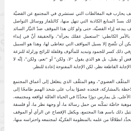
 موقف يحارب فيه المغالطات التي تستشري في المجتمع عن القضيَّة
وذلك بسدّ المنابع الكاذبة التي تنهل منها، كالتلفاز ووسائل التواصل
يبدعه إزاء القضيَّة، حتى ولو كان هذا الموقف ضدّ التيَّار السائد
الأمر الكانطي: “استعمل عقلك بجرأة”، والحقيقة أنَّ في إبداء
يمكن أن تتَّضح إلا بسيل المواقف التي تتعاطى لها، وهذا هو السبيل
 وفي ذلك كسر للجمود وتبديد للمألوف وقلقلة للرائج وزلزلة للنزعة
ض أو يقبل، بل هو الذي يقول “لا، ولكن” أو “نعم، ولكن”، إنَّه لا
الإجابة القاطعة نظر، لكن الإجابة المفتوحة إعادة للنظر.
ــ” المثقَّف العضوي”، وهو المثقَّف الذي يتغلغل إلى أعماق المجتمع
احظة بالمشاركة، فتجده عضوًا يدأب على شحذ الهمم طامحًا إلى
أعلى، بل يمارس دورًا محدَّدًا في الحياة العامَّة لواقعه ومجتمعه،
ّع بموهبة خاصَّة تمكّنه من حمل رسالة ما، أو وجهة نظر ما، أو فلسفة
مثيل ذلك باسم هذا المجتمع، ويكفل الإفصاح عن الرأي أو الموقف
حدَّد انطلاقًا من علمه بالمنظومة الفكريَّة لمجتمعه واحتراسه منها،