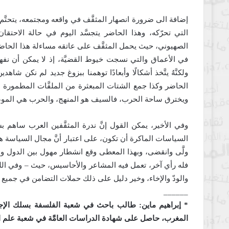
إضافة الى ضرورة انصهار المثقَّف في واقعه ومجتمعه، يتحتَّم
التي تحرّكه، وهذا الحاضر يتجسَّد اليوم في حالة الاح
الصهيوني، حيث يحمل المثقَّف على عاتقه مساءلة هذا الحاضر، 
في الأعماق والتي نسجت خيوط القضيَّة، إذ لا يمكن أن نفهم ال
ولكنَّهُ يتَّخذ أشكالًا وأبعادًا توهمنا ببزوغ جديد لم نكن ش
الحاضر وكذا جمع الشتات المبعثرة من الملفَّات المطمورة ح
ويخترق ساحة الحرب، فالسيف هو المنهج، والحرب هي الموض
وفي الأخير، يمكن القول إنَّ ندرة المثقَّفين العرب ساهم 
السياسات الماكرة أن تكون، على اعتبار أنَّ مجال السياسة هو م
ولَّى وانقضى، وبهذا المعطى وقع انشطار مهول بين الدول وشعبه
فله رأي آخر، تعمل فيه المشاعر والأحاسيس، حيث – وفي اللح
والودّ والإخاء، وخير دليل على ذلك حملات التضامن في جميع
______
* إبراهيم ماين: طالب باحث في شعبة الفلسفة بسلك الإجا
المغرب، حاصل على شهادة الدراسات العامَّة في شعبة علم الاجتم