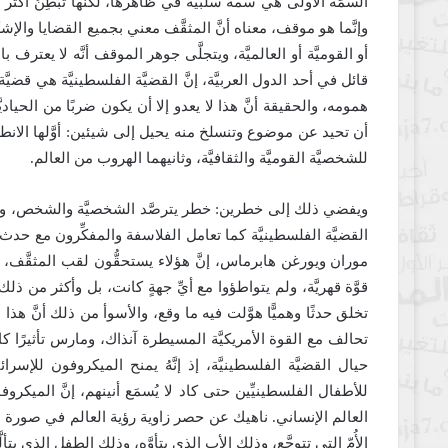
السِّمَة الأولى هي سمة سلبيَّة في ظاهرها، لكنها تُبطِنُ أكثر 
وإنَّما هو موقف، معناه أنَّ المثقَّف معني بجميع القضايا والإشك
أو القوميَّة أو العالميَّة، ويتجلَّى جوهر الموقف أنَّه لا يعتر
قائل في أحد الدول العربيَّة، إنَّ القضيَّة الفلسطينيَّة هي قض
همومه، والحقيقة أنَّ هذا لا يعدو إلا أن يكون ضربًا من الحياديَّة،
أن تحيد عن موضوع وتنسلخ منه يحيل إلى شيئين: أوَّلها الانطو
للشخصيَّة القوميَّة والثقافيَّة، وثانيهما الهروب من العالم.
ويفضي ذلك إلى خطرين: خطر يترصَّد الشخصيَّة والشخص، وخطر 
موران ويورغن هابرماس، إنَّ هؤلاء يستحقُّون لقب المثقَّف، ل
قوَّة قهريَّة، ولم يتواطؤوا مع أيِّ جهةٍ كانت، بل وأكثر من
تخلق حدثًا وهميًّا هوَّلت فيه ما وقع، والأسوأ من ذلك أنَّ هذا ال
تحالف مع القوة الأمريكيَّة المسيطرة آنذاك، ومارس تأثيرًا ك
حيال القضيَّة الفلسطينيَّة، إذ إنَّهُ يمنح الميكروفون للإس
للأطفال الفلسطينيِّين حتى كاد لا يُسمَع أنينهم، إنَّ المي
العالم الإنساني. ناهيك عن حصر زاوية رؤية العالم في صورة 
الأُمّ التي تتوجَّع، وذلك الأب الذي يتأوَّه، وذلك الطفل الذي ي