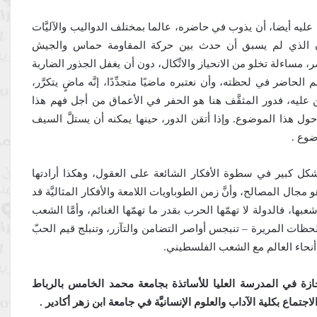
 عليه أيضا، أن يذوب في حاضره، عالما بمختلف الدواليب والآليَّات
تقان الذي لم يسبق أن حدث بين حركة المقاومة حماس والجيش
مساءلة تخلو من الانحياز والاتِّكال، دون أن يغفل الجذور الضاربة
حاضر في لحظته، وأن نعتبره ماضيًا متجدِّدًا، إنَّه ماضٍ يتكرَّر،
اهدين عليه، فدور المثقَّف هنا هو الحفر في الأعماق من أجل فهم هذا
ول هذا الموضوع. وإذا أتقن الدور، حينها يمكنه أن يستلَّ السيف
وع .
بشكل كبير في سطوة الأفكار الشائعة على العقول، وهكذا أرادتها
جال المصالح، وأنَّ زمن الطوباويات اللامعة والأفكار المثاليَّة قد
ا، فالدولة لا تهمّها الحرب بقدر ما تهمّها الغنائم، وأمَّا الشعب
ظات المريرة – تنبجس أواصر التضامن والتآزر، وتنبلج قيم الحبّ
 أنحاء العالم مع الشعب الفلسطيني.
زة في المدرسة العليا للأساتذة بجامعة محمد الخامس بالرباط
اع بكلية الآداب والعلوم الإنسانيَّة في جامعة ابن زهر أكادير .