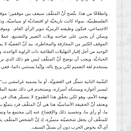
وانطلاقًا من هذا، يتَّضح أنَّ المثقَّف سيقف بين موقفين؛
الفلسطينيَّة، سواء كانت تاريخيَّة او اقتصاديَّة او سياسيَّة، 
الاجتماعي، فتكون وظيفته الرمزيَّة تنوير الرأي العام، وموقف 
ويمكن أن يجني على صاحبه ويلات التعيير والتشنيع، عملا ب
الموقف الكثير من المجازفة والمخاطرة، بيد أنَّ القضيَّة لا 
الوحيد من أجل إقبار التهليلات الطاغية ذات الزاوية الواحدة،
الحياديَّة. ويجب أن نوضح أنَّ المثقَّف ليس هو ذلك الذي يرف
يستخدم لغة التعميم لكي يريح باله، وإنَّما يستثني دائما، ففي 
السِّمة الثانية تتمثَّل في العضويَّة، أو ما يسميه غرامشي بـ
ليسبر أغواره ويستنكه أسراره، ويستخدم في ذلك تقنية المل
نهضة الأمم، وهو لكي يحقِّق هذا الطموح لا يتسمَّر هناك في ال
ونعتقد أنَّ الحقيقة الأساسيَّة هنا هي أنَّ المثقَّف فرد يتمتَ
ما، أو رأي ما، وتجسيد ذلك والإفصاح عنه إلى مجتمع ما وت
للمثقَّف أن يجعل شخصيّته متميِّزة، إذ إنَّ الشخص المثقَّف يت
أي أنَّه يخوض الحرب دون أن يستلَّ السيف.