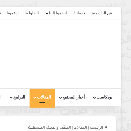
عن الراديو
خدماتنا
انضموا إلينا
اتصلوا بنا
إدعمونا
s
بودكاست
أخبار المجتمع
المقالات
البرامج
ا
الرئيسية
|
المقالات
|
المثقَّف والقضيَّة الفلسطينيَّة