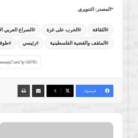
*المصدر: التنويري.
الثقافة
الحرب على غزة
الصراع العربي ال
المثقف والقضية الفلسطينية
رئيسي
طوفا
مشاركة عبر البريد
طباعة
فيسبوك
‫X
ماذا
يحدث