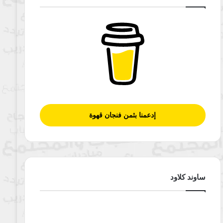
إدعمنا بثمن فنجان قهوة
ساوند كلاود