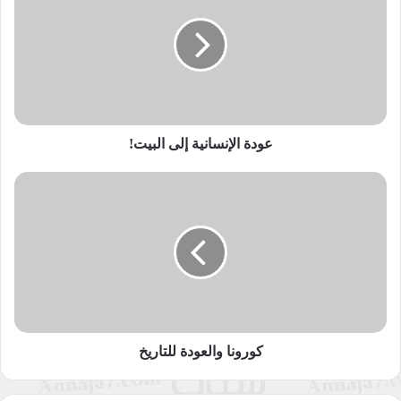
إلى
ويسيطر عليها بسهولة غريبة.
البيت!
لم ندرك بعد أن الفيروس الجديد بدأ يتحول من مجرد وباء طبيعي
ليكون منتجاً لظاهرة إنسانية يتشكل بداخلها تقليد بشري مختلف
وثقافة جديدة ونظم علاقات مستحدثة، ويدفعنا إلى فتح أبواب تفكير
لم نفكر بها سابقاً، أو فكرنا بها بنحو مضلل وقاربناها بطريقة خاطئة.
عودة الإنسانية إلى البيت!
ما يفعله الكورونا بنا أنه يدفعنا إلى إعادة إنتاج وجودنا البشري وفق
شروط جديدة، سواء أكان على المستوى العملي والقيمي، أو
كورونا
المستوى الفكري الخالص الذي يعمد إلى استجلاء حقائق الأشياء
والعودة
للتاريخ
وطبائعها، لغرض إسباغ دلالات محددة لأشياء العالم والطبيعة في
علاقتهما بالوجود الإنساني.
هذا يعني أن الفيروس الجديد أيقظ بداخلنا السؤال المركزي الذي
نتلهى عنه ونتعمد نسيانه دائماً: ما معنى أن ننوجد في هذا العالم
بصفتنا كائنات بشرية وشكل حياة من بين أشكال حيوات أخرى لا
كورونا والعودة للتاريخ
متناهية؟ هو سؤال لا يخلو من استفسار أخلاقي ضمني: كيف يجب أن
يكون نمط علاقتنا بيننا كبشر وطبيعة علاقاتنا بغيرنا من موجودات