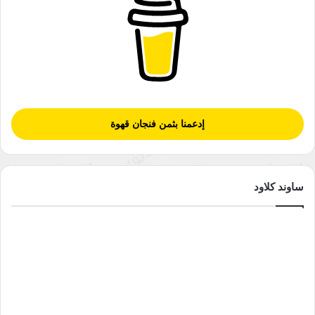
إدعمنا بثمن فنجان قهوة
ساوند كلاود