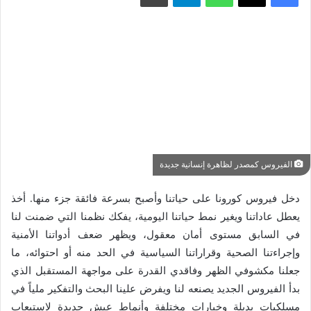
الفيروس كمصدر لظاهرة إنسانية جديدة
دخل فيروس كورونا على حياتنا وأصبح بسرعة فائقة جزء منها. أخذ
يعطل عاداتنا ويغير نمط حياتنا اليومية، يفكك نظمنا التي ضمنت لنا
في السابق مستوى أمان معقول، ويظهر ضعف أدواتنا الأمنية
وإجراءتنا الصحية وقراراتنا السياسية في الحد منه أو احتوائه، ما
جعلنا مكشوفي الظهر وفاقدي القدرة على مواجهة المستقبل الذي
بدأ الفيروس الجديد يصنعه لنا ويفرض علينا البحث والتفكير ملياً في
مسلكيات بديلة وخيارات مختلفة وأنماط عيش جديدة لاستيعاب